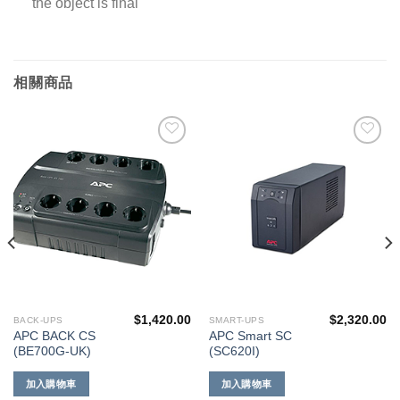
the object is final
相關商品
添加
添加
到願
到願
望清
望清
單
單
$
1,420.00
$
2,320.00
BACK-UPS
SMART-UPS
APC BACK CS
APC Smart SC
(BE700G-UK)
(SC620I)
加入購物車
加入購物車