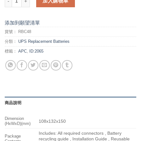
加入購物車
添加到願望清單
貨號：
RBC48
分類：
UPS Replacement Batteries
標籤：
APC
,
ID:2065
商品說明
Dimension
108x132x150
(HxWxD)(mm)
Includes: All required connectors , Battery
Package
recycling guide , Installation Guide , Reusable