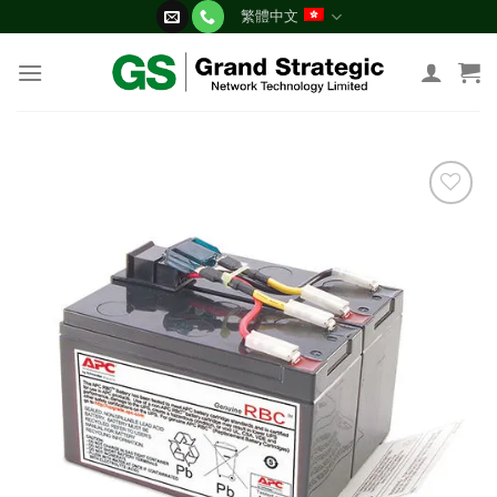
Skip
繁體中文
to
content
添加
到願
望清
單