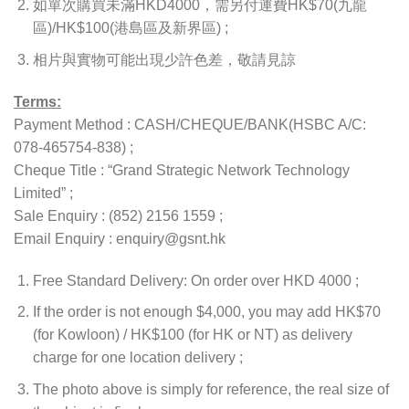
如單次購買未滿HKD4000，需另付運費HK$70(九龍
區)/HK$100(港島區及新界區) ;
相片與實物可能出現少許色差，敬請見諒
Terms:
Payment Method : CASH/CHEQUE/BANK(HSBC A/C:
078-465754-838) ;
Cheque Title : “Grand Strategic Network Technology
Limited” ;
Sale Enquiry : (852) 2156 1559 ;
Email Enquiry : enquiry@gsnt.hk
Free Standard Delivery: On order over HKD 4000 ;
If the order is not enough $4,000, you may add HK$70
(for Kowloon) / HK$100 (for HK or NT) as delivery
charge for one location delivery ;
The photo above is simply for reference, the real size of