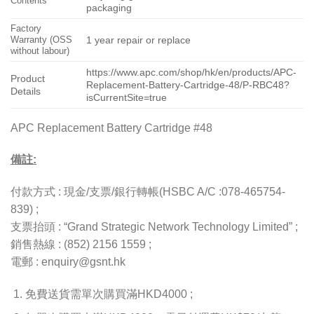
Contents
packaging
Factory
Warranty (OSS
1 year repair or replace
without labour)
https://www.apc.com/shop/hk/en/products/APC-
Product
Replacement-Battery-Cartridge-48/P-RBC48?
Details
isCurrentSite=true
APC Replacement Battery Cartridge #48
備註:
付款方式 : 現金/支票/銀行轉帳(HSBC A/C :078-465754-
839) ;
支票抬頭 : “Grand Strategic Network Technology Limited” ;
銷售熱線 : (852) 2156 1559 ;
電郵 : enquiry@gsnt.hk
免費送貨需單次購買滿HKD4000 ;