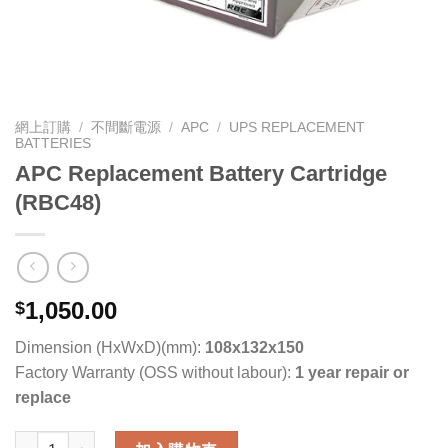
網上訂購
/
不間斷電源
/
APC
/
UPS REPLACEMENT
BATTERIES
APC Replacement Battery Cartridge
(RBC48)
1,050.00
$
Dimension (HxWxD)(mm):
108x132x150
Factory Warranty (OSS without labour):
1 year repair or
replace
APC Replacement Battery Cartridge (RBC48) 數量