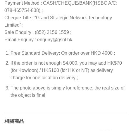
Payment Method : CASH/CHEQUE/BANK(HSBC A/C:
078-465754-838) ;
Cheque Title : “Grand Strategic Network Technology
Limited” ;
Sale Enquiry : (852) 2156 1559 ;
Email Enquiry : enquiry@gsnt.hk
Free Standard Delivery: On order over HKD 4000 ;
If the order is not enough $4,000, you may add HK$70
(for Kowloon) / HK$100 (for HK or NT) as delivery
charge for one location delivery ;
The photo above is simply for reference, the real size of
the object is final
相關商品