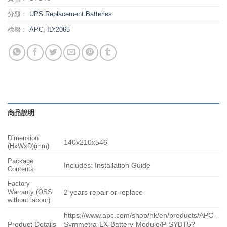
分類：
UPS Replacement Batteries
標籤：
APC
,
ID:2065
商品說明
Dimension
140x210x546
(HxWxD)(mm)
Package
Includes: Installation Guide
Contents
Factory
Warranty (OSS
2 years repair or replace
without labour)
https://www.apc.com/shop/hk/en/products/APC-
Product Details
Symmetra-LX-Battery-Module/P-SYBT5?