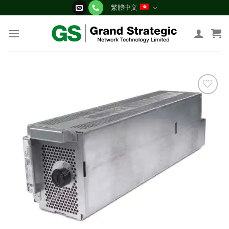
Skip
繁體中文
to
content
添加
到願
望清
單