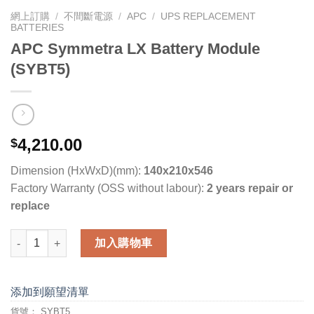
網上訂購
/
不間斷電源
/
APC
/
UPS REPLACEMENT
BATTERIES
APC Symmetra LX Battery Module
(SYBT5)
4,210.00
$
Dimension (HxWxD)(mm):
140x210x546
Factory Warranty (OSS without labour):
2 years repair or
replace
APC Symmetra LX Battery Module (SYBT5) 數量
加入購物車
添加到願望清單
貨號：
SYBT5