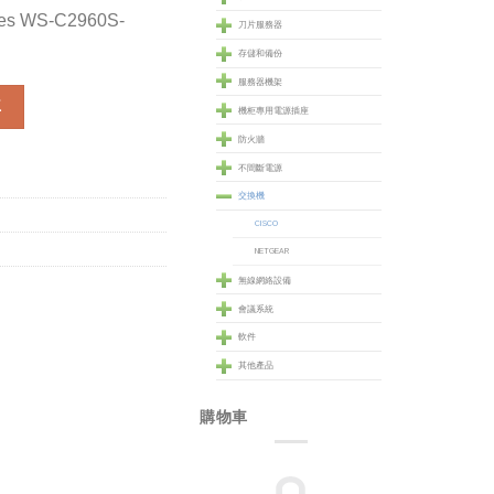
ches WS-C2960S-
刀片服務器
存儲和備份
服務器機架
es (WS-C2960S-48TD-L) 數量
車
機柜專用電源插座
防火牆
不間斷電源
交換機
CISCO
NETGEAR
無線網絡設備
會議系統
軟件
其他產品
購物車