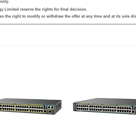
only.
 Limited reserve the rights for final decision.
the right to modify or withdraw the offer at any time and at its sole dis
添加
到願
望清
單