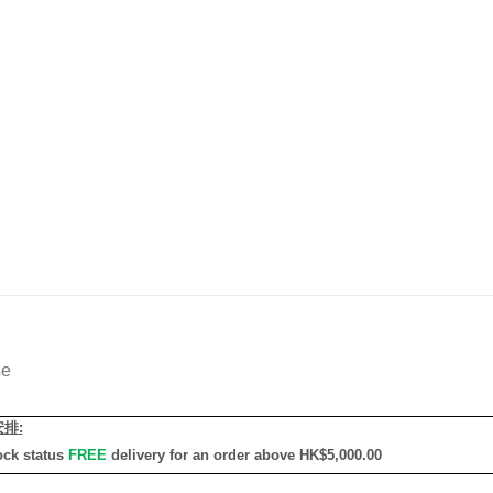
se
安排
:
ock status
FREE
delivery for an order above HK$5,000.00