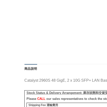
商品說明
Catalyst 2960S 48 GigE, 2 x 10G SFP+ LAN Ba
Stock Status & Delivery Arrangement:
庫存狀態和交貨
Please
CALL
our sales representatives to check the st
Shipping Fee
運輸費用