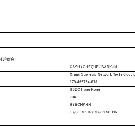
銀行帳戶信息:
CASH / CHEQUE / BANK-IN
Grand Strategic Network Technology 
078-465754-838
HSBC Hong Kong
004
HSBCHKHH
1 Queen’s Road Central, HK