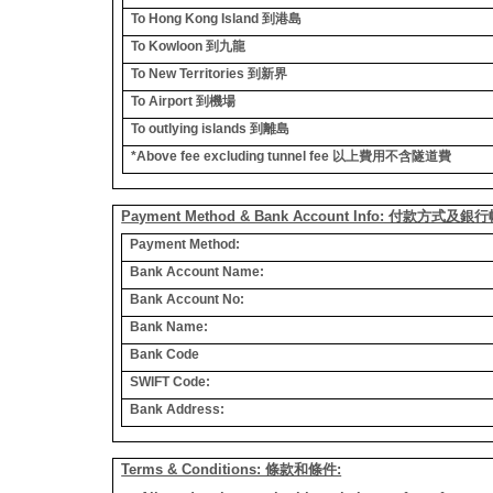
To Hong Kong Island
到港島
To Kowloon
到九龍
To New Territories
到新界
To Airport
到機場
To outlying islands
到離島
*Above fee excluding tunnel fee
以上費用不含隧道費
Payment Method & Bank Account Info: 付款方式及
Payment Method:
Bank Account Name:
Bank Account No:
Bank Name:
Bank Code
SWIFT Code:
Bank Address:
Terms & Conditions: 條款和條件: