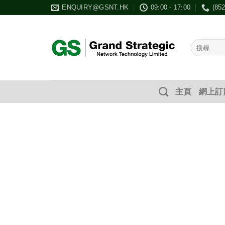
Skip
ENQUIRY@GSNT.HK
09:00 - 17:00
(85
to
content
搜
尋：
主頁
網上訂