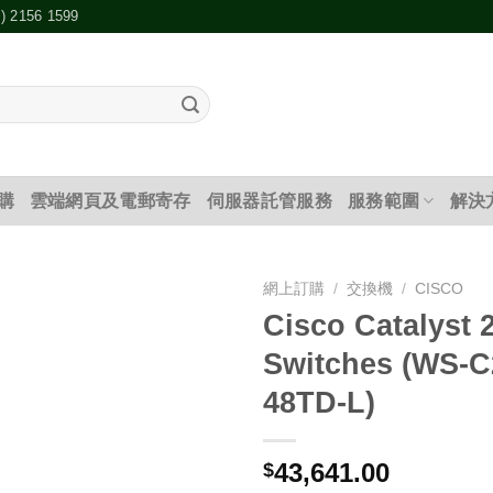
2) 2156 1599
購
雲端網頁及電郵寄存
伺服器託管服務
服務範圍
解決
網上訂購
/
交換機
/
CISCO
Cisco Catalyst 
添加
Switches (WS-C
到願
望清
48TD-L)
單
43,641.00
$