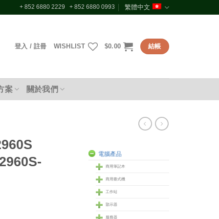
+ 852 6880 2229 + 852 6880 0993
繁體中文
登入 / 註冊
WISHLIST
$
0.00
結帳
方案
關於我們
2960S
電腦產品
2960S-
商用筆記本
商用臺式機
工作站
顥示器
服務器