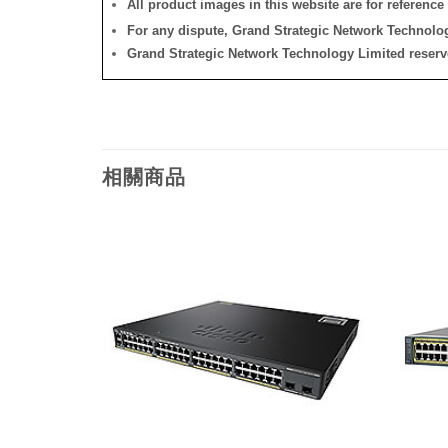
All product images in this website are for reference 
For any dispute, Grand Strategic Network Technology
Grand Strategic Network Technology Limited reserves 
相關商品
添加
添加
到願
到願
望清
望清
單
單