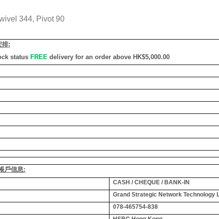
wivel 344, Pivot 90
安排
:
ock status
FREE
delivery for an order above HK$5,000.00
銀行帳戶信息:
CASH / CHEQUE / BANK-IN
Grand Strategic Network Technology 
078-465754-838
HSBC Hong Kong