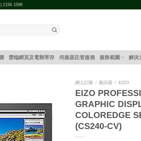
2) 2156 1599
購
雲端網頁及電郵寄存
伺服器託管服務
服務範圍
解決
網上訂購
/
顯示器
/
EIZO
EIZO PROFESS
添加
GRAPHIC DISP
到願
望清
COLOREDGE SE
單
(CS240-CV)