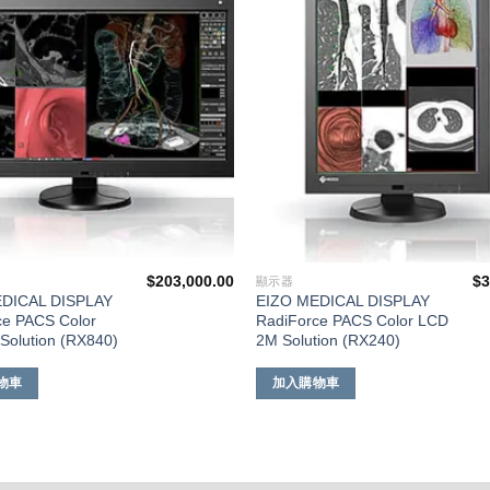
單
$
203,000.00
$
3
顯示器
DICAL DISPLAY
EIZO MEDICAL DISPLAY
ce PACS Color
RadiForce PACS Color LCD
Solution (RX840)
2M Solution (RX240)
物車
加入購物車