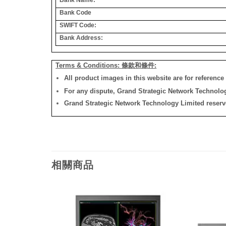
Bank Code
SWIFT Code:
Bank Address:
Terms & Conditions: 條款和條件:
All product images in this website are for reference 
For any dispute, Grand Strategic Network Technology
Grand Strategic Network Technology Limited reserves 
相關商品
添加
添加
到願
到願
望清
望清