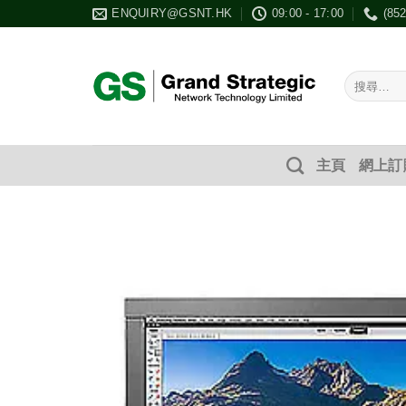
Skip
ENQUIRY@GSNT.HK
09:00 - 17:00
(85
to
content
搜
尋：
主頁
網上訂