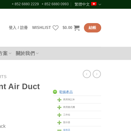
+ 852 6880 2229 + 852 6880 0993
繁體中文
登入 / 註冊
WISHLIST
$
0.00
結帳
方案
關於我們
RTS
nt Air Duct
電腦產品
商用筆記本
商用臺式機
工作站
顥示器
ack
服務器