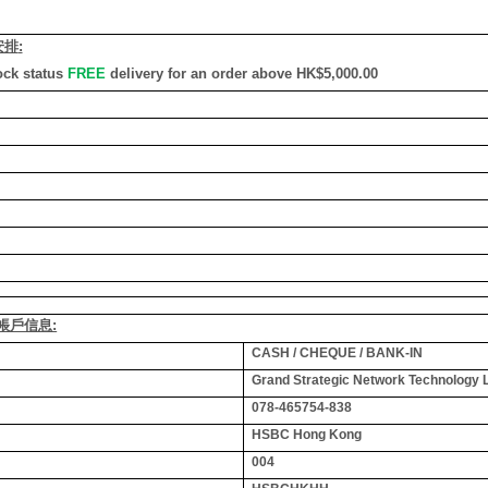
安排
:
ock status
FREE
delivery for an order above HK$5,000.00
銀行帳戶信息:
CASH / CHEQUE / BANK-IN
Grand Strategic Network Technology 
078-465754-838
HSBC Hong Kong
004