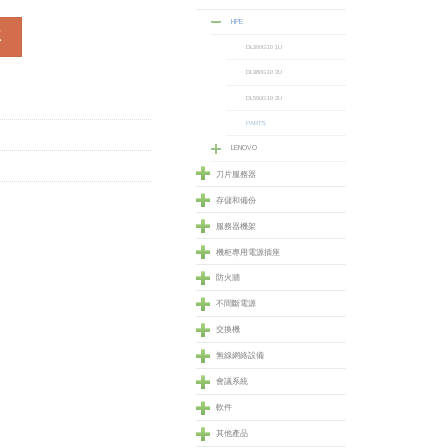
HPE
Rack (BW910A) 數量
車
DL360G10 1U
DL380G10 2U
DL560G10 2U
PARTS
LENOVO
刀片服務器
存儲和備份
服務器機架
機柜專用電源插座
防火牆
不間斷電源
交換機
無線網絡設備
會議系統
軟件
其他產品