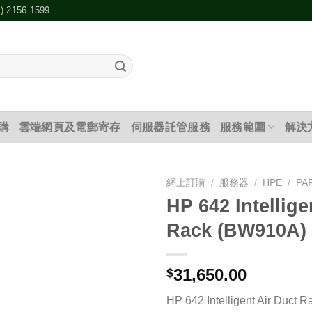
2) 2156 1599
購
雲端網頁及電郵寄存
伺服器託管服務
服務範圍
解決
網上訂購
/
服務器
/
HPE
/
PA
HP 642 Intellige
添加
Rack (BW910A)
到願
望清
單
31,650.00
$
HP 642 Intelligent Air Duct R