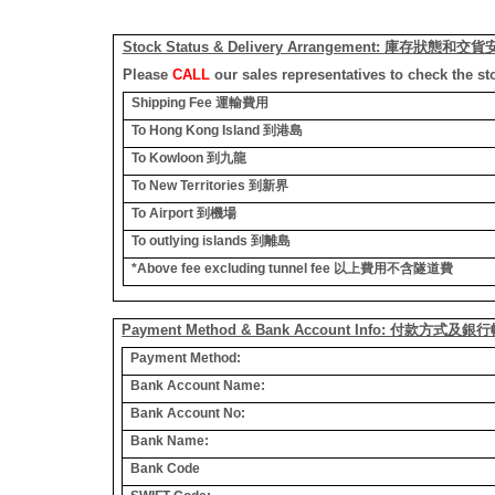
Stock Status & Delivery Arrangement:
庫存狀態和交貨
Please
CALL
our sales representatives to check the st
Shipping Fee
運輸費用
To Hong Kong Island
到港島
To Kowloon
到九龍
To New Territories
到新界
To Airport
到機場
To outlying islands
到離島
*Above fee excluding tunnel fee
以上費用不含隧道費
Payment Method & Bank Account Info: 付款方式及
Payment Method:
Bank Account Name:
Bank Account No:
Bank Name:
Bank Code