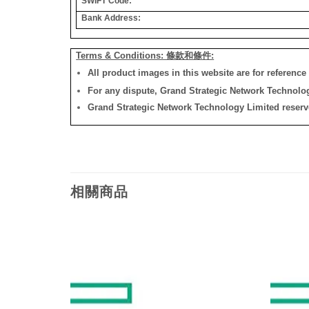
SWIFT Code:
Bank Address:
Terms & Conditions: 條款和條件:
All product images in this website are for reference 
For any dispute, Grand Strategic Network Technology
Grand Strategic Network Technology Limited reserves 
相關商品
添加
添加
到願
到願
望清
望清
單
單