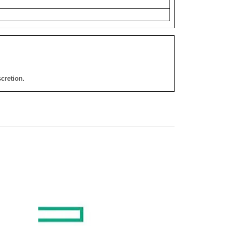
cretion.
添加
添加
到願
到願
望清
望清
單
單