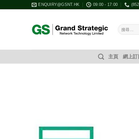
Skip
ENQUIRY@GSNT.HK
09:00 - 17:00
(85
to
content
搜
尋：
主頁
網上訂