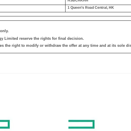
HSBCHKHH
1 Queen’s Road Central, HK
only.
 Limited reserve the rights for final decision.
the right to modify or withdraw the offer at any time and at its sole dis
添加
到願
望清
單