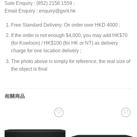
Sale Enquiry : (852) 2156 1559 ;
Email Enquiry : enquiry@gsnt.hk
Free Standard Delivery: On order over HKD 4000 ;
If the order is not enough $4,000, you may add HK$70
(for Kowloon) / HK$100 (for HK or NT) as delivery
charge for one location delivery ;
The photo above is simply for reference, the real size of
the object is final
相關商品
添加
添加
到願
到願
望清
望清
單
單