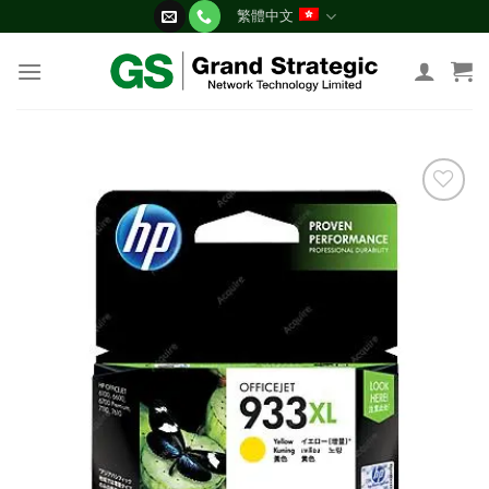
Skip
繁體中文
to
content
添加
到願
望清
單