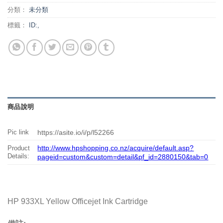
分類：
未分類
標籤：
ID:,
商品說明
Pic link
https://asite.io/i/p/l52266
http://www.hpshopping.co.nz/acquire/default.asp?
Product
Details:
pageid=custom&custom=detail&pf_id=2880150&tab=0
HP 933XL Yellow Officejet Ink Cartridge