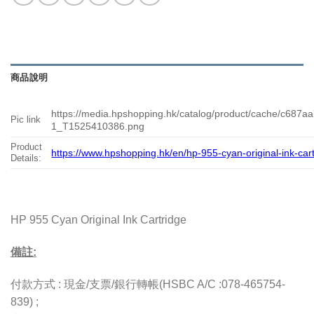
商品說明
https://media.hpshopping.hk/catalog/product/cache/c68
Pic link
1_T1525410386.png
Product
https://www.hpshopping.hk/en/hp-955-cyan-original-ink-car
Details:
HP 955 Cyan Original Ink Cartridge
備註:
付款方式 : 現金/支票/銀行轉帳(HSBC A/C :078-465754-
839) ;