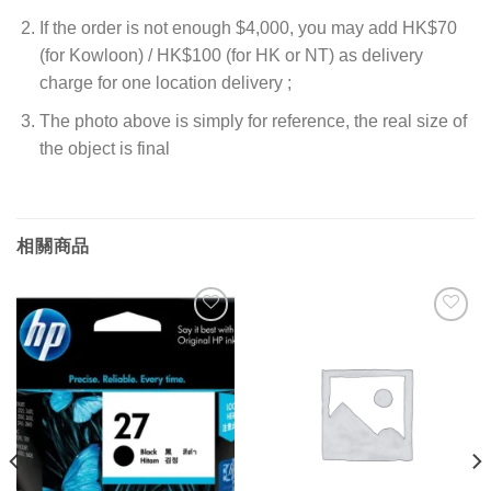
If the order is not enough $4,000, you may add HK$70
(for Kowloon) / HK$100 (for HK or NT) as delivery
charge for one location delivery ;
The photo above is simply for reference, the real size of
the object is final
相關商品
添加
添加
到願
到願
望清
望清
單
單