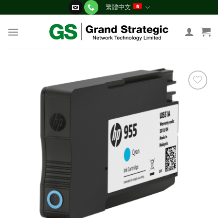
Skip
繁體中文
to
content
添加
到願
望清
單