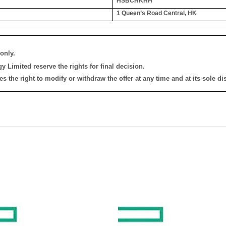
HSBCHKHH
1 Queen’s Road Central, HK
only.
 Limited reserve the rights for final decision.
the right to modify or withdraw the offer at any time and at its sole dis
添加
到願
望清
單