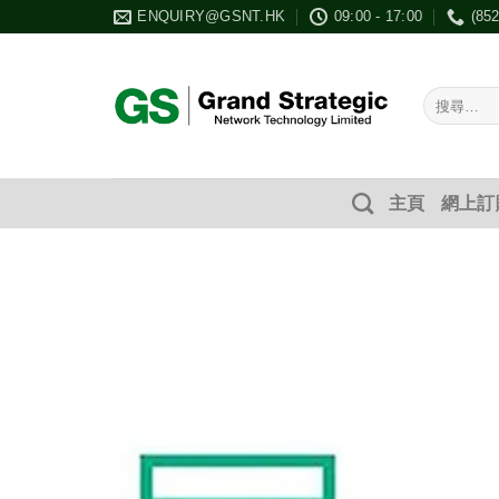
Skip
ENQUIRY@GSNT.HK
09:00 - 17:00
(85
to
content
搜
尋：
主頁
網上訂