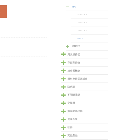
HPE
t (726993-B21) 數量
車
DL360G10 1U
DL380G10 2U
DL560G10 2U
PARTS
LENOVO
刀片服務器
存儲和備份
服務器機架
機柜專用電源插座
防火牆
不間斷電源
交換機
無線網絡設備
會議系統
軟件
其他產品