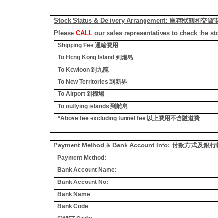
Stock Status & Delivery Arrangement:
庫存狀態和交貨
Please
CALL
our sales representatives to check the st
Shipping Fee
運輸費用
To Hong Kong Island
到港島
To Kowloon
到九龍
To New Territories
到新界
To Airport
到機場
To outlying islands
到離島
*Above fee excluding tunnel fee
以上費用不含隧道費
Payment Method & Bank Account Info: 付款方式及
Payment Method:
Bank Account Name:
Bank Account No:
Bank Name:
Bank Code