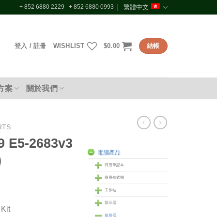
+ 852 6880 2229 + 852 6880 0993
繁體中文
登入 / 註冊
WISHLIST
$
0.00
結帳
方案
關於我們
RTS
9 E5-2683v3
電腦產品
)
商用筆記本
商用臺式機
工作站
顥示器
Kit
服務器