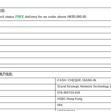
安排
:
ock status
FREE
delivery for an order above HK$5,000.00
銀行帳戶信息:
CASH / CHEQUE / BANK-IN
Grand Strategic Network Technology 
078-465754-838
HSBC Hong Kong
004