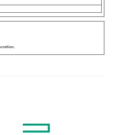
cretion.
添加
添加
到願
到願
望清
望清
單
單