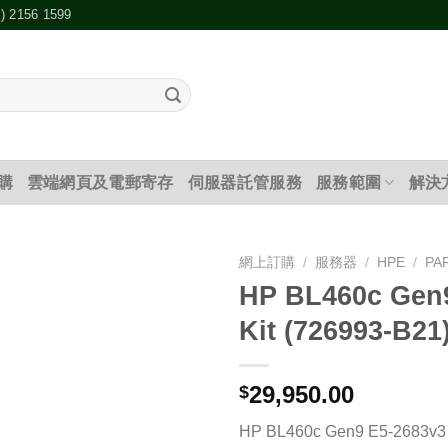
2) 2156 1599
購
雲端網頁及電郵寄存
伺服器託管服務
服務範圍
解決
網上訂購
/
服務器
/
HPE
/
PA
HP BL460c Gen
添加
Kit (726993-B21
到願
望清
單
29,950.00
$
HP BL460c Gen9 E5-2683v3 