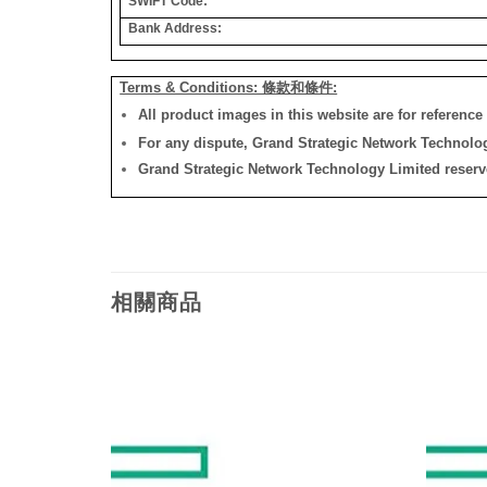
SWIFT Code:
Bank Address:
Terms & Conditions: 條款和條件:
All product images in this website are for reference 
For any dispute, Grand Strategic Network Technology
Grand Strategic Network Technology Limited reserves 
相關商品
添加
添加
到願
到願
望清
望清
單
單