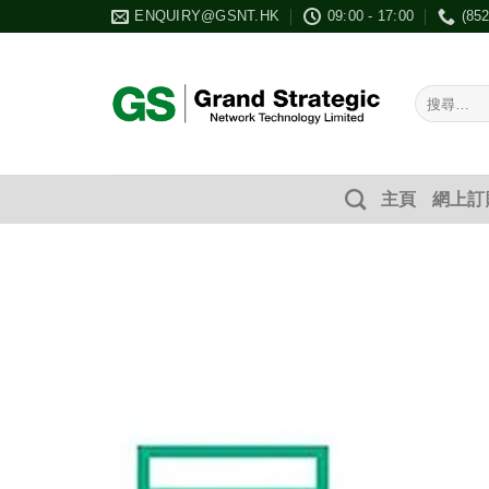
Skip
ENQUIRY@GSNT.HK
09:00 - 17:00
(85
to
content
搜
尋：
主頁
網上訂