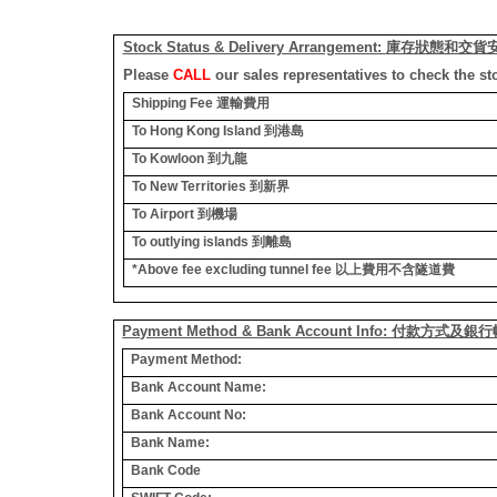
Stock Status & Delivery Arrangement:
庫存狀態和交貨
Please
CALL
our sales representatives to check the st
Shipping Fee
運輸費用
To Hong Kong Island
到港島
To Kowloon
到九龍
To New Territories
到新界
To Airport
到機場
To outlying islands
到離島
*Above fee excluding tunnel fee
以上費用不含隧道費
Payment Method & Bank Account Info: 付款方式及
Payment Method:
Bank Account Name:
Bank Account No:
Bank Name:
Bank Code