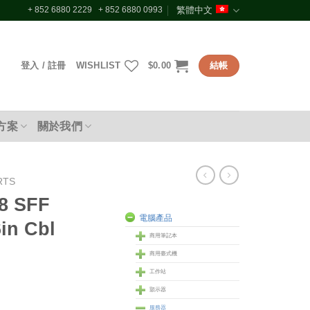
+ 852 6880 2229 + 852 6880 0993
繁體中文
登入 / 註冊
WISHLIST
$
0.00
結帳
方案
關於我們
RTS
8 SFF
電腦產品
in Cbl
商用筆記本
商用臺式機
工作站
顥示器
服務器