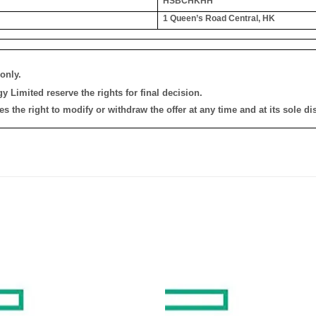
HSBCHKHH
1 Queen’s Road Central, HK
only.
 Limited reserve the rights for final decision.
the right to modify or withdraw the offer at any time and at its sole dis
添加
到願
望清
單