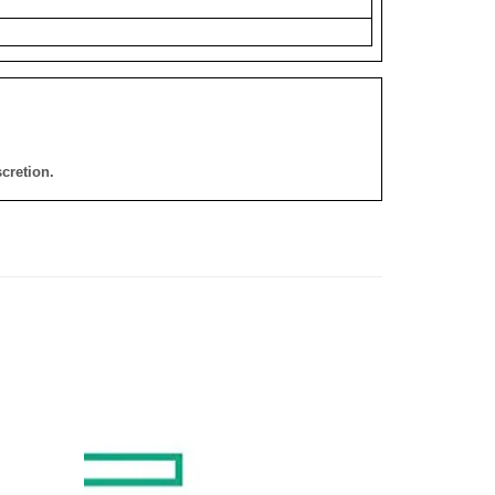
cretion.
添加
添加
到願
到願
望清
望清
單
單