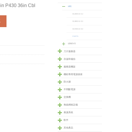
n P430 36in Cbl
HPE
DL360G10 1U
P430 36in Cbl (762721-B21) 數量
車
DL380G10 2U
DL560G10 2U
PARTS
LENOVO
刀片服務器
存儲和備份
服務器機架
機柜專用電源插座
防火牆
不間斷電源
交換機
無線網絡設備
會議系統
軟件
其他產品