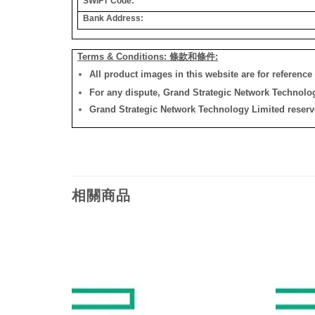
SWIFT Code:
Bank Address:
Terms & Conditions: 條款和條件:
All product images in this website are for reference 
For any dispute, Grand Strategic Network Technology
Grand Strategic Network Technology Limited reserves 
相關商品
添加
添加
到願
到願
望清
望清
單
單