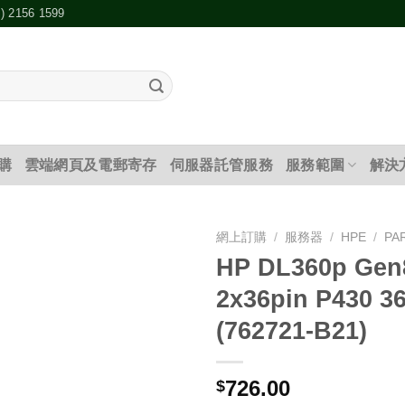
2) 2156 1599
購
雲端網頁及電郵寄存
伺服器託管服務
服務範圍
解決
網上訂購
/
服務器
/
HPE
/
PA
HP DL360p Gen
添加
2x36pin P430 36
到願
望清
(762721-B21)
單
726.00
$