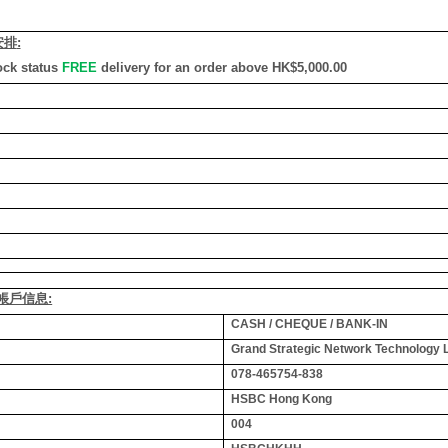
安排
:
ock status
FREE
delivery for an order above HK$5,000.00
銀行帳戶信息:
CASH / CHEQUE / BANK-IN
Grand Strategic Network Technology 
078-465754-838
HSBC Hong Kong
004