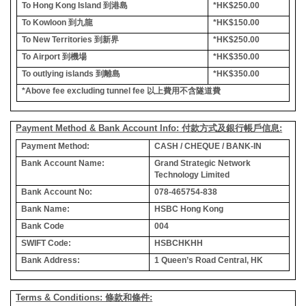
To Hong Kong Island
到港島
*HK$250.00
To Kowloon
到九龍
*HK$150.00
To New Territories
到新界
*HK$250.00
To Airport
到機場
*HK$350.00
To outlying islands
到離島
*HK$350.00
*Above fee excluding tunnel fee
以上費用不含隧道費
Payment Method & Bank Account Info: 付款方式及銀行帳戶信息:
Payment Method:
CASH / CHEQUE / BANK-IN
Bank Account Name:
Grand Strategic Network
Technology Limited
Bank Account No:
078-465754-838
Bank Name:
HSBC Hong Kong
Bank Code
004
SWIFT Code:
HSBCHKHH
Bank Address:
1 Queen’s Road Central, HK
Terms & Conditions: 條款和條件: