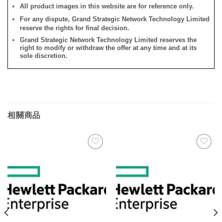
All product images in this website are for reference only.
For any dispute, Grand Strategic Network Technology Limited
reserve the rights for final decision.
Grand Strategic Network Technology Limited reserves the
right to modify or withdraw the offer at any time and at its
sole discretion.
相關商品
添加
添加
到願
到願
望清
望清
單
單