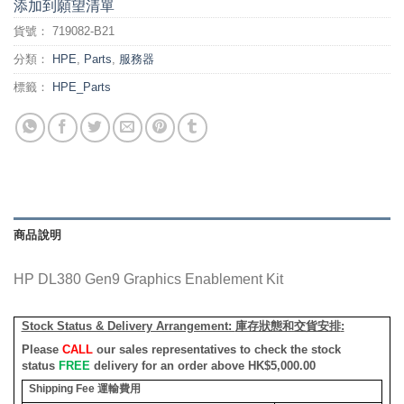
添加到願望清單
貨號：
719082-B21
分類：
HPE
,
Parts
,
服務器
標籤：
HPE_Parts
商品說明
HP DL380 Gen9 Graphics Enablement Kit
Stock Status & Delivery Arrangement:
庫存狀態和交貨安排
:
Please
CALL
our sales representatives to check the stock
status
FREE
delivery for an order above HK$5,000.00
Shipping Fee
運輸費用