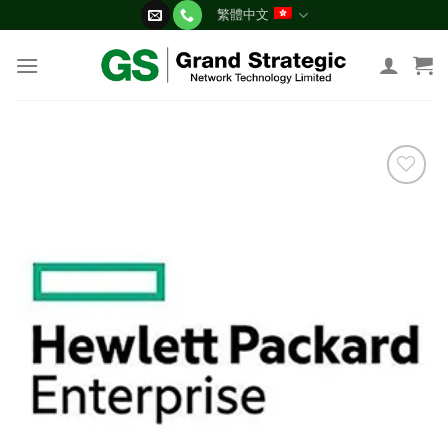
Skip
繁體中文
to
content
添加
到願
望清
單