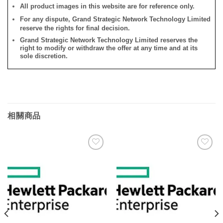
All product images in this website are for reference only.
For any dispute, Grand Strategic Network Technology Limited
reserve the rights for final decision.
Grand Strategic Network Technology Limited reserves the
right to modify or withdraw the offer at any time and at its
sole discretion.
相關商品
添加
添加
到願
到願
望清
望清
單
單