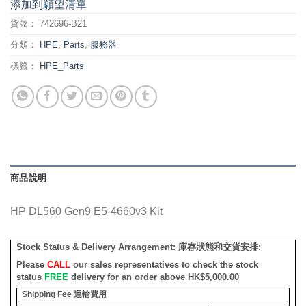
添加到願望清單
貨號：
742696-B21
分類：
HPE
,
Parts
,
服務器
標籤：
HPE_Parts
商品說明
HP DL560 Gen9 E5-4660v3 Kit
Stock Status & Delivery Arrangement:
庫存狀態和交貨安排
:
Please
CALL
our sales representatives to check the stock
status
FREE
delivery for an order above HK$5,000.00
Shipping Fee
運輸費用