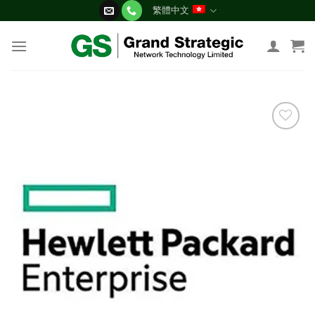
Skip
繁體中文
to
content
添加
到願
望清
單