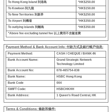
To Hong Kong Island
到港島
*HK$250.00
To Kowloon
到九龍
*HK$150.00
To New Territories
到新界
*HK$250.00
To Airport
到機場
*HK$350.00
To outlying islands
到離島
*HK$350.00
*Above fee excluding tunnel fee
以上費用不含隧道費
Payment Method & Bank Account Info: 付款方式及銀行帳戶信息:
Payment Method:
CASH / CHEQUE / BANK-IN
Bank Account Name:
Grand Strategic Network
Technology Limited
Bank Account No:
078-465754-838
Bank Name:
HSBC Hong Kong
Bank Code
004
SWIFT Code:
HSBCHKHH
Bank Address:
1 Queen’s Road Central, HK
Terms & Conditions: 條款和條件: