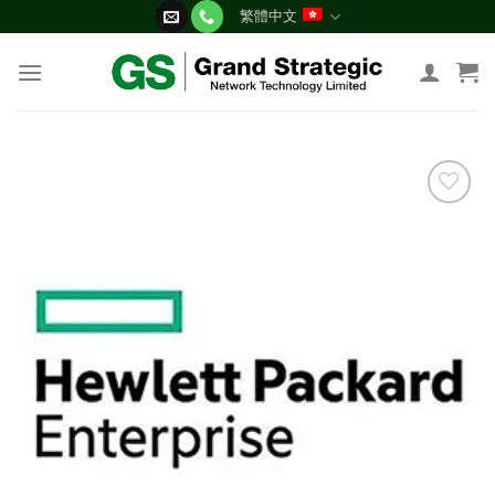
Skip
繁體中文
to
content
添加
到願
望清
單