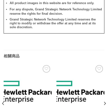
All product images in this website are for reference only.
For any dispute, Grand Strategic Network Technology Limited
reserve the rights for final decision.
Grand Strategic Network Technology Limited reserves the
right to modify or withdraw the offer at any time and at its
sole discretion.
相關商品
添加
添加
到願
到願
望清
望清
單
單