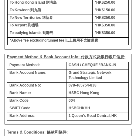
To Hong Kong Island
到港島
*HK$250.00
To Kowloon
到九龍
*HK$150.00
To New Territories
到新界
*HK$250.00
To Airport
到機場
*HK$350.00
To outlying islands
到離島
*HK$350.00
*Above fee excluding tunnel fee
以上費用不含隧道費
Payment Method & Bank Account Info: 付款方式及銀行帳戶信息:
Payment Method:
CASH / CHEQUE / BANK-IN
Bank Account Name:
Grand Strategic Network
Technology Limited
Bank Account No:
078-465754-838
Bank Name:
HSBC Hong Kong
Bank Code
004
SWIFT Code:
HSBCHKHH
Bank Address:
1 Queen’s Road Central, HK
Terms & Conditions: 條款和條件: