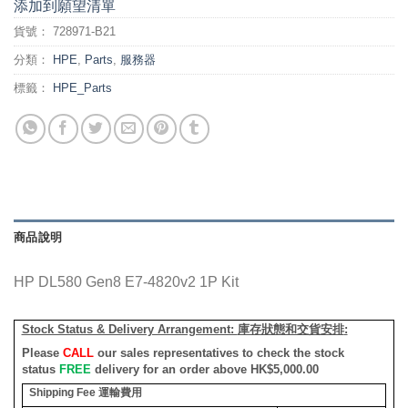
添加到願望清單
貨號：
728971-B21
分類：
HPE
,
Parts
,
服務器
標籤：
HPE_Parts
商品說明
HP DL580 Gen8 E7-4820v2 1P Kit
Stock Status & Delivery Arrangement:
庫存狀態和交貨安排
:
Please
CALL
our sales representatives to check the stock
status
FREE
delivery for an order above HK$5,000.00
Shipping Fee
運輸費用