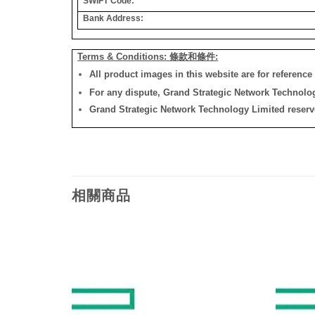
SWIFT Code:
Bank Address:
Terms & Conditions: 條款和條件:
All product images in this website are for reference 
For any dispute, Grand Strategic Network Technology
Grand Strategic Network Technology Limited reserves 
相關商品
添加
添加
到願
到願
望清
望清
單
單