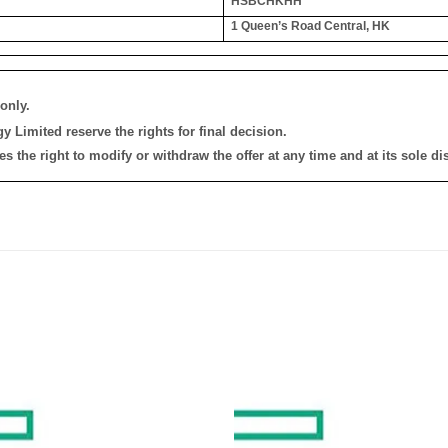
HSBCHKHH
1 Queen’s Road Central, HK
only.
 Limited reserve the rights for final decision.
the right to modify or withdraw the offer at any time and at its sole dis
添加
到願
望清
單