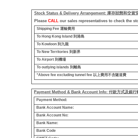
Stock Status & Delivery Arrangement:
庫存狀態和交貨
Please
CALL
our sales representatives to check the st
Shipping Fee
運輸費用
To Hong Kong Island
到港島
To Kowloon
到九龍
To New Territories
到新界
To Airport
到機場
To outlying islands
到離島
*Above fee excluding tunnel fee
以上費用不含隧道費
Payment Method & Bank Account Info: 付款方式及
Payment Method:
Bank Account Name:
Bank Account No:
Bank Name:
Bank Code