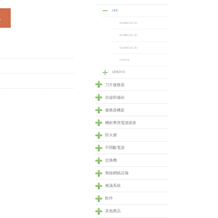
HPE
le Kit (805356-B21) 數量
車
DL360G10 1U
DL380G10 2U
DL560G10 2U
PARTS
LENOVO
刀片服務器
存儲和備份
服務器機架
機柜專用電源插座
防火牆
不間斷電源
交換機
無線網絡設備
會議系統
軟件
其他產品