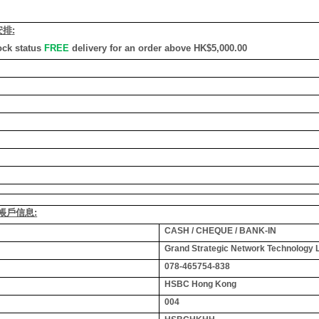
安排
:
ock status
FREE
delivery for an order above HK$5,000.00
銀行帳戶信息:
CASH / CHEQUE / BANK-IN
Grand Strategic Network Technology 
078-465754-838
HSBC Hong Kong
004