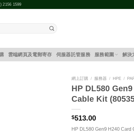
2) 2156 1599
購
雲端網頁及電郵寄存
伺服器託管服務
服務範圍
解決
網上訂購
/
服務器
/
HPE
/
PA
HP DL580 Gen9
添加
Cable Kit (8053
到願
望清
單
513.00
$
HP DL580 Gen9 H240 Card C