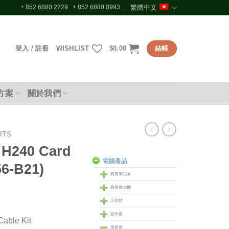
+ 852 6880 2229 + 852 6880 0993
繁體中文
登入 / 註冊
WISHLIST
$
0.00
結帳
方案
關於我們
RTS
 H240 Card
電腦產品
56-B21)
商用筆記本
商用臺式機
工作站
顥示器
able Kit
服務器