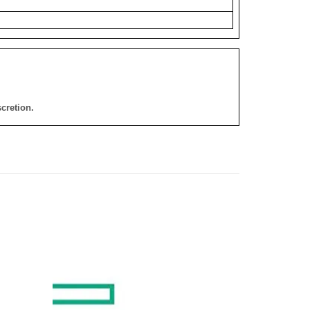
cretion.
添加
添加
到願
到願
望清
望清
單
單