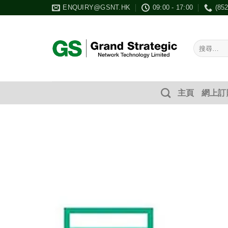
Skip
ENQUIRY@GSNT.HK
09:00 - 17:00
(85
to
content
搜
尋：
主頁
網上訂