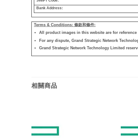
SWIFT Code:
Bank Address:
Terms & Conditions: 條款和條件:
All product images in this website are for reference 
For any dispute, Grand Strategic Network Technology
Grand Strategic Network Technology Limited reserves 
相關商品
添加
添加
到願
到願
望清
望清
單
單