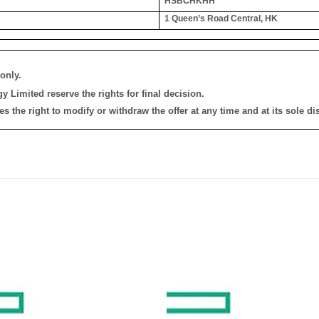
HSBCHKHH
1 Queen’s Road Central, HK
only.
 Limited reserve the rights for final decision.
the right to modify or withdraw the offer at any time and at its sole dis
添加
到願
望清
單