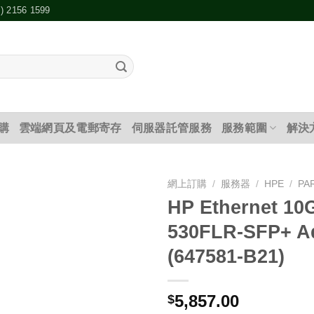
2) 2156 1599
購
雲端網頁及電郵寄存
伺服器託管服務
服務範圍
解決
網上訂購
/
服務器
/
HPE
/
PA
HP Ethernet 10
添加
530FLR-SFP+ A
到願
望清
(647581-B21)
單
5,857.00
$