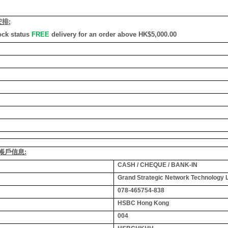
安排
:
ock status
FREE
delivery for an order above HK$5,000.00
銀行帳戶信息:
CASH / CHEQUE / BANK-IN
Grand Strategic Network Technology 
078-465754-838
HSBC Hong Kong
004