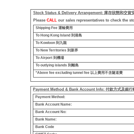
Stock Status & Delivery Arrangement:
庫存狀態和交貨
Please
CALL
our sales representatives to check the st
Shipping Fee
運輸費用
To Hong Kong Island
到港島
To Kowloon
到九龍
To New Territories
到新界
To Airport
到機場
To outlying islands
到離島
*Above fee excluding tunnel fee
以上費用不含隧道費
Payment Method & Bank Account Info: 付款方式及
Payment Method:
Bank Account Name:
Bank Account No:
Bank Name:
Bank Code