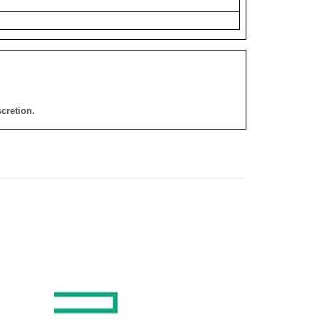
cretion.
添加
添加
到願
到願
望清
望清
單
單