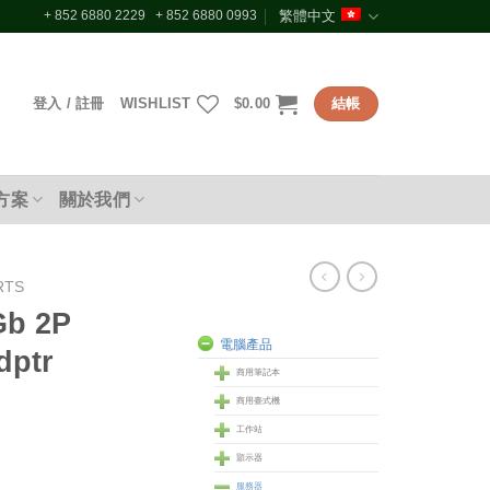
+ 852 6880 2229 + 852 6880 0993
繁體中文
登入 / 註冊
WISHLIST
$
0.00
結帳
方案
關於我們
RTS
Gb 2P
電腦產品
dptr
商用筆記本
商用臺式機
工作站
顥示器
服務器