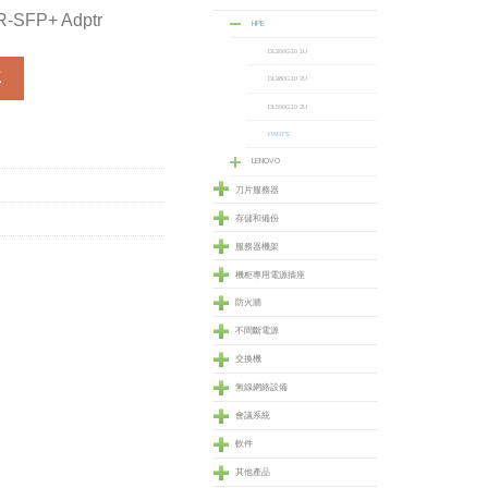
R-SFP+ Adptr
HPE
DL360G10 1U
SFP+ Adptr (647581-B21) 數量
車
DL380G10 2U
DL560G10 2U
PARTS
LENOVO
刀片服務器
存儲和備份
服務器機架
機柜專用電源插座
防火牆
不間斷電源
交換機
無線網絡設備
會議系統
軟件
其他產品