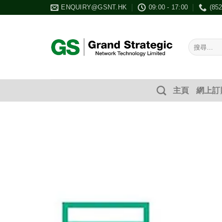
Skip
ENQUIRY@GSNT.HK
09:00 - 17:00
(85
to
content
搜
尋：
主頁
網上訂