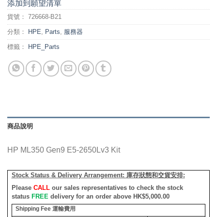
添加到願望清單
貨號：
726668-B21
分類：
HPE
,
Parts
,
服務器
標籤：
HPE_Parts
商品說明
HP ML350 Gen9 E5-2650Lv3 Kit
Stock Status & Delivery Arrangement:
庫存狀態和交貨安排
:
Please
CALL
our sales representatives to check the stock
status
FREE
delivery for an order above HK$5,000.00
Shipping Fee
運輸費用