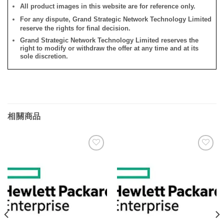
All product images in this website are for reference only.
For any dispute, Grand Strategic Network Technology Limited
reserve the rights for final decision.
Grand Strategic Network Technology Limited reserves the
right to modify or withdraw the offer at any time and at its
sole discretion.
相關商品
添加
添加
到願
到願
望清
望清
單
單