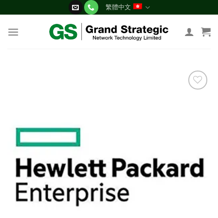
Skip
繁體中文
to
content
添加
到願
望清
單