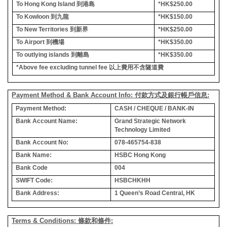
To Hong Kong Island
到港島
*HK$250.00
To Kowloon
到九龍
*HK$150.00
To New Territories
到新界
*HK$250.00
To Airport
到機場
*HK$350.00
To outlying islands
到離島
*HK$350.00
*Above fee excluding tunnel fee
以上費用不含隧道費
Payment Method & Bank Account Info: 付款方式及銀行帳戶信息:
Payment Method:
CASH / CHEQUE / BANK-IN
Bank Account Name:
Grand Strategic Network
Technology Limited
Bank Account No:
078-465754-838
Bank Name:
HSBC Hong Kong
Bank Code
004
SWIFT Code:
HSBCHKHH
Bank Address:
1 Queen’s Road Central, HK
Terms & Conditions: 條款和條件: