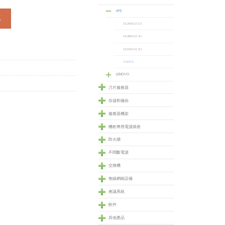
HPE
t (830269-B21) 數量
車
DL360G10 1U
DL380G10 2U
DL560G10 2U
PARTS
LENOVO
刀片服務器
存儲和備份
服務器機架
機柜專用電源插座
防火牆
不間斷電源
交換機
無線網絡設備
會議系統
軟件
其他產品