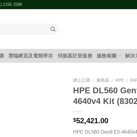
2) 2156 1599
購
雲端網頁及電郵寄存
伺服器託管服務
服務範圍
解決
網上訂購
/
服務器
/
HPE
/
PA
HPE DL560 Gen
添加
4640v4 Kit (830
到願
望清
單
52,421.00
$
HPE DL560 Gen9 E5-4640v4 