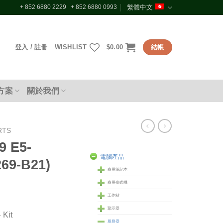
+ 852 6880 2229 + 852 6880 0993
繁體中文
登入 / 註冊
WISHLIST
$
0.00
結帳
方案
關於我們
RTS
9 E5-
電腦產品
269-B21)
商用筆記本
商用臺式機
工作站
顥示器
Kit
服務器