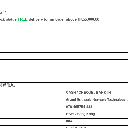
安排
:
ock status
FREE
delivery for an order above HK$5,000.00
銀行帳戶信息:
CASH / CHEQUE / BANK-IN
Grand Strategic Network Technology 
078-465754-838
HSBC Hong Kong
004