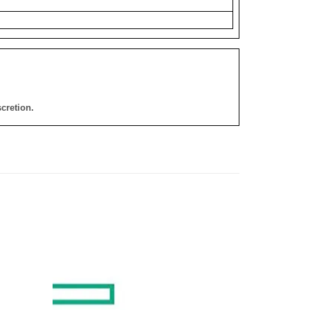
cretion.
添加
添加
到願
到願
望清
望清
單
單