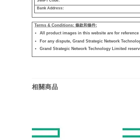
SWIFT Code:
Bank Address:
Terms & Conditions: 條款和條件:
All product images in this website are for reference 
For any dispute, Grand Strategic Network Technology
Grand Strategic Network Technology Limited reserves 
相關商品
添加
添加
到願
到願
望清
望清
單
單