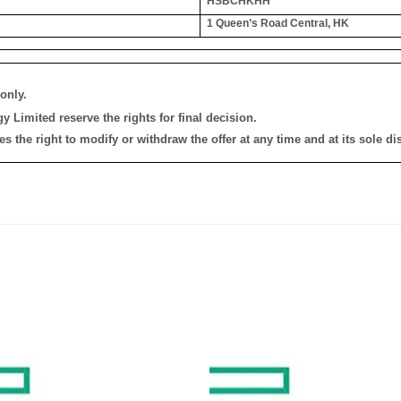
HSBCHKHH
1 Queen’s Road Central, HK
only.
 Limited reserve the rights for final decision.
the right to modify or withdraw the offer at any time and at its sole dis
添加
到願
望清
單