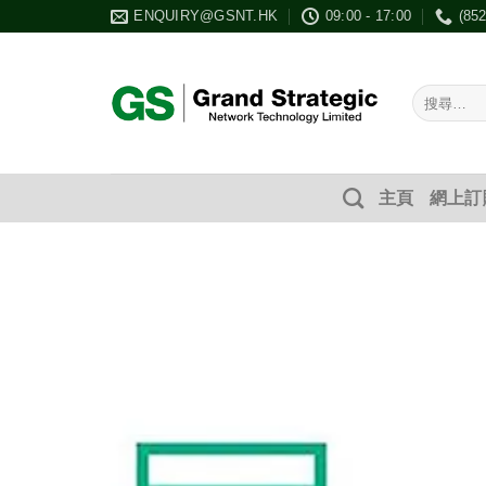
Skip
ENQUIRY@GSNT.HK
09:00 - 17:00
(85
to
content
搜
尋：
主頁
網上訂