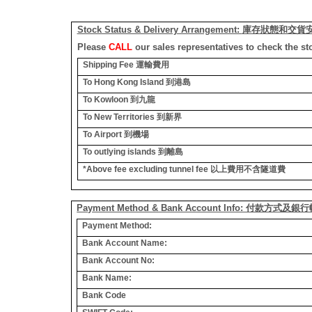
Stock Status & Delivery Arrangement:
庫存狀態和交貨
Please
CALL
our sales representatives to check the st
Shipping Fee
運輸費用
To Hong Kong Island
到港島
To Kowloon
到九龍
To New Territories
到新界
To Airport
到機場
To outlying islands
到離島
*Above fee excluding tunnel fee
以上費用不含隧道費
Payment Method & Bank Account Info: 付款方式及
Payment Method:
Bank Account Name:
Bank Account No:
Bank Name:
Bank Code