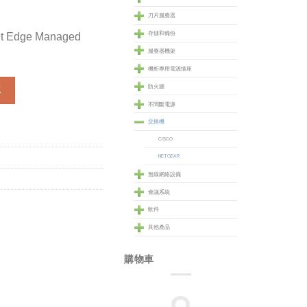
刀片服務器
存儲和備份
nt Edge Managed
服務器機架
機柜專用電源插座
 Edge Managed non-PoE Switches (GSM5212) 數量
防火牆
車
不間斷電源
交換機
CISCO
NETGEAR
無線網絡設備
會議系統
軟件
其他產品
購物車