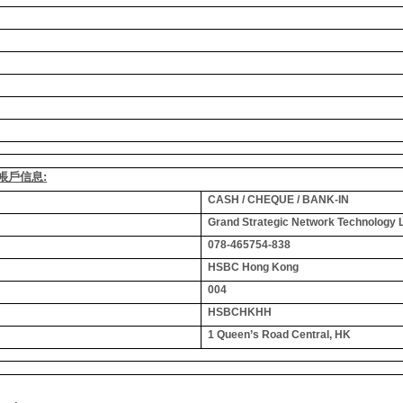
銀行帳戶信息:
CASH / CHEQUE / BANK-IN
Grand Strategic Network Technology 
078-465754-838
HSBC Hong Kong
004
HSBCHKHH
1 Queen’s Road Central, HK