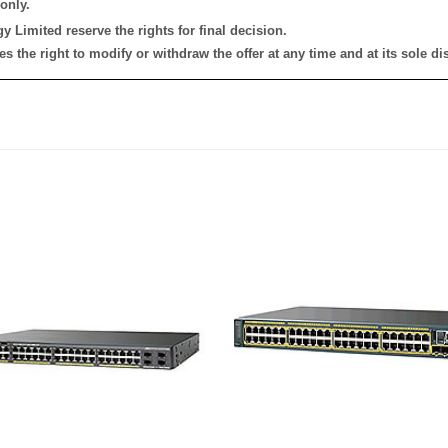
only.
 Limited reserve the rights for final decision.
the right to modify or withdraw the offer at any time and at its sole dis
添加
到願
望清
單