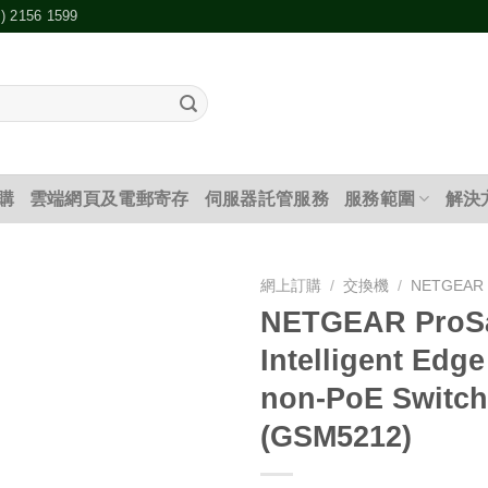
2) 2156 1599
購
雲端網頁及電郵寄存
伺服器託管服務
服務範圍
解決
網上訂購
/
交換機
/
NETGEAR
NETGEAR ProS
添加
Intelligent Edg
到願
望清
non-PoE Switc
單
(GSM5212)