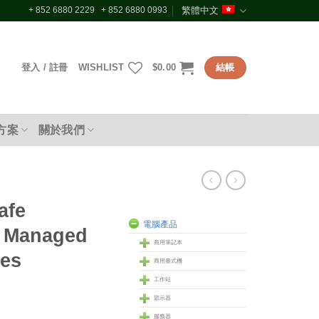
+ 852 6880 2229 + 852 6880 0993
繁體中文
登入 / 註冊
WISHLIST
$
0.00
結帳
方案
關於我們
afe
電腦產品
e Managed
商用筆記本
hes
商用臺式機
工作站
顥示器
服務器