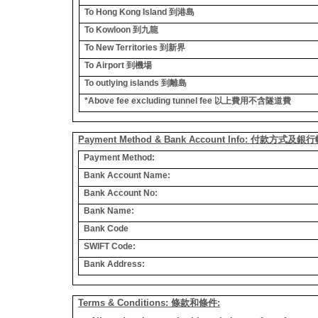
To Hong Kong Island
到港島
To Kowloon
到九龍
To New Territories
到新界
To Airport
到機場
To outlying islands
到離島
*Above fee excluding tunnel fee
以上費用不含隧道費
Payment Method & Bank Account Info: 付款方式及
Payment Method:
Bank Account Name:
Bank Account No:
Bank Name:
Bank Code
SWIFT Code:
Bank Address:
Terms & Conditions: 條款和條件: