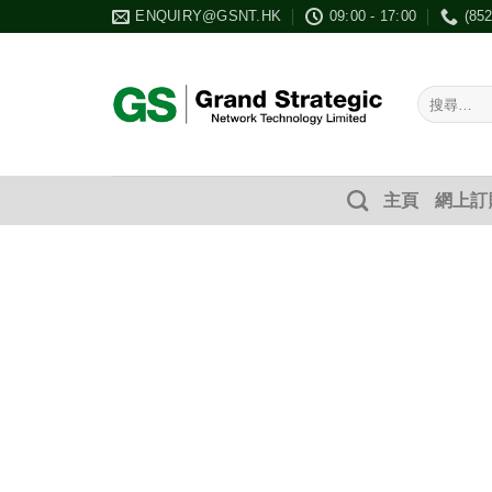
Skip
ENQUIRY@GSNT.HK
09:00 - 17:00
(85
to
content
搜
尋：
主頁
網上訂