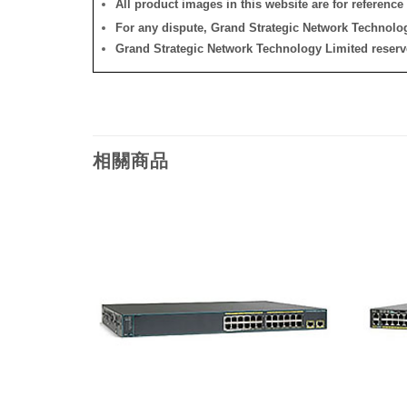
All product images in this website are for reference 
For any dispute, Grand Strategic Network Technology
Grand Strategic Network Technology Limited reserves 
相關商品
添加
添加
到願
到願
望清
望清
單
單