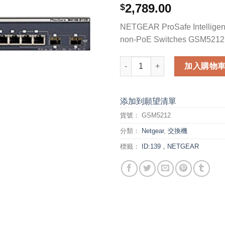
2,789.00
$
NETGEAR ProSafe Intellige
non-PoE Switches GSM5212
NETGEAR ProSafe Intelligent
加入購物
添加到願望清單
貨號：
GSM5212
分類：
Netgear
,
交換機
標籤：
ID:139，NETGEAR