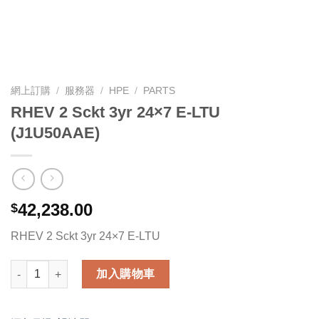
網上訂購
/
服務器
/
HPE
/
PARTS
RHEV 2 Sckt 3yr 24×7 E-LTU
(J1U50AAE)
42,238.00
$
RHEV 2 Sckt 3yr 24×7 E-LTU
RHEV 2 Sckt 3yr 24x7 E-LTU (J1U50AAE) 數量
加入購物車