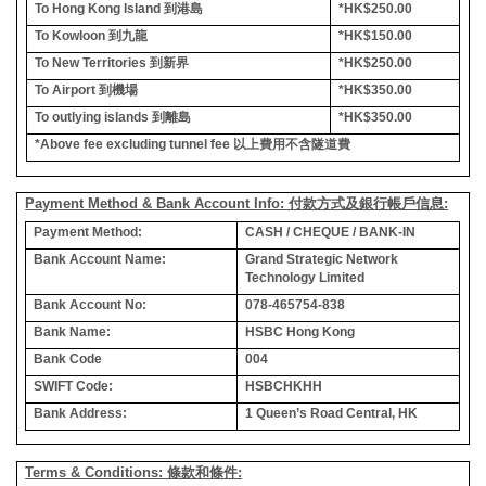
To Hong Kong Island
到港島
*HK$250.00
To Kowloon
到九龍
*HK$150.00
To New Territories
到新界
*HK$250.00
To Airport
到機場
*HK$350.00
To outlying islands
到離島
*HK$350.00
*Above fee excluding tunnel fee
以上費用不含隧道費
Payment Method & Bank Account Info: 付款方式及銀行帳戶信息:
Payment Method:
CASH / CHEQUE / BANK-IN
Bank Account Name:
Grand Strategic Network
Technology Limited
Bank Account No:
078-465754-838
Bank Name:
HSBC Hong Kong
Bank Code
004
SWIFT Code:
HSBCHKHH
Bank Address:
1 Queen’s Road Central, HK
Terms & Conditions: 條款和條件: