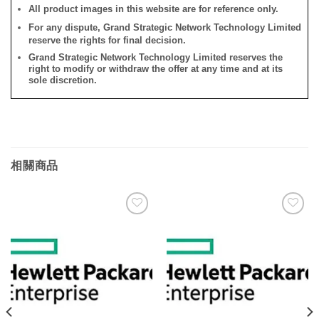
All product images in this website are for reference only.
For any dispute, Grand Strategic Network Technology Limited
reserve the rights for final decision.
Grand Strategic Network Technology Limited reserves the
right to modify or withdraw the offer at any time and at its
sole discretion.
相關商品
添加
添加
到願
到願
望清
望清
單
單