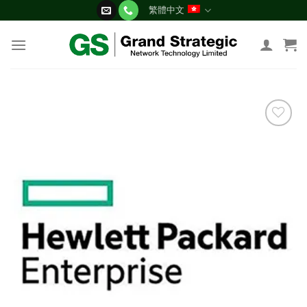
Skip
繁體中文
to
content
添加
到願
望清
單