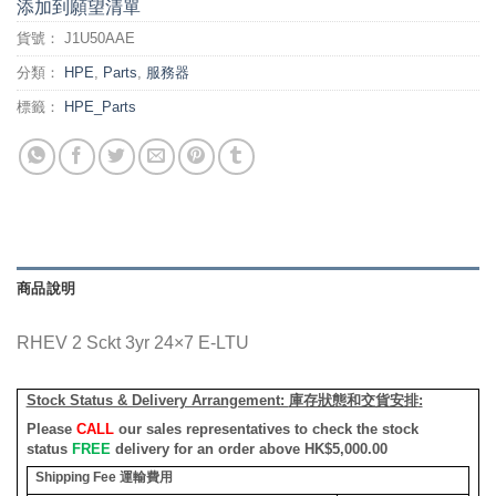
添加到願望清單
貨號：
J1U50AAE
分類：
HPE
,
Parts
,
服務器
標籤：
HPE_Parts
商品說明
RHEV 2 Sckt 3yr 24×7 E-LTU
Stock Status & Delivery Arrangement:
庫存狀態和交貨安排
:
Please
CALL
our sales representatives to check the stock
status
FREE
delivery for an order above HK$5,000.00
Shipping Fee
運輸費用