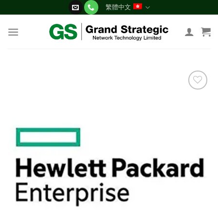
Skip
繁體中文
to
content
添加
到願
望清
單