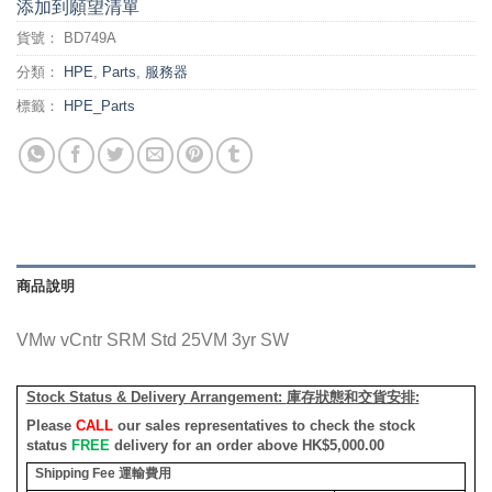
添加到願望清單
貨號：
BD749A
分類：
HPE
,
Parts
,
服務器
標籤：
HPE_Parts
商品說明
VMw vCntr SRM Std 25VM 3yr SW
Stock Status & Delivery Arrangement:
庫存狀態和交貨安排
:
Please
CALL
our sales representatives to check the stock
status
FREE
delivery for an order above HK$5,000.00
Shipping Fee
運輸費用