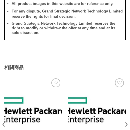
All product images in this website are for reference only.
For any dispute, Grand Strategic Network Technology Limited
reserve the rights for final decision.
Grand Strategic Network Technology Limited reserves the
right to modify or withdraw the offer at any time and at its
sole discretion.
相關商品
添加
添加
到願
到願
望清
望清
單
單