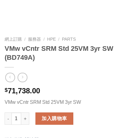
網上訂購
/
服務器
/
HPE
/
PARTS
VMw vCntr SRM Std 25VM 3yr SW
(BD749A)
71,738.00
$
VMw vCntr SRM Std 25VM 3yr SW
VMw vCntr SRM Std 25VM 3yr SW (BD749A) 數量
加入購物車