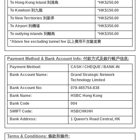
To Hong Kong Island
到港島
*HK$250.00
To Kowloon
到九龍
*HK$150.00
To New Territories
到新界
*HK$250.00
To Airport
到機場
*HK$350.00
To outlying islands
到離島
*HK$350.00
*Above fee excluding tunnel fee
以上費用不含隧道費
Payment Method & Bank Account Info: 付款方式及銀行帳戶信息:
Payment Method:
CASH / CHEQUE / BANK-IN
Bank Account Name:
Grand Strategic Network
Technology Limited
Bank Account No:
078-465754-838
Bank Name:
HSBC Hong Kong
Bank Code
004
SWIFT Code:
HSBCHKHH
Bank Address:
1 Queen’s Road Central, HK
Terms & Conditions: 條款和條件: