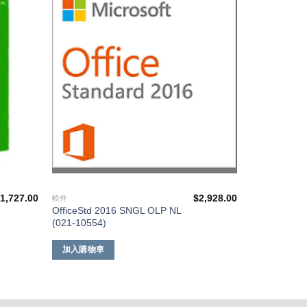
添加
添加
到願
到願
望清
望清
單
單
$
1,727.00
$
2,928.00
軟件
OfficeStd 2016 SNGL OLP NL
(021-10554)
加入購物車