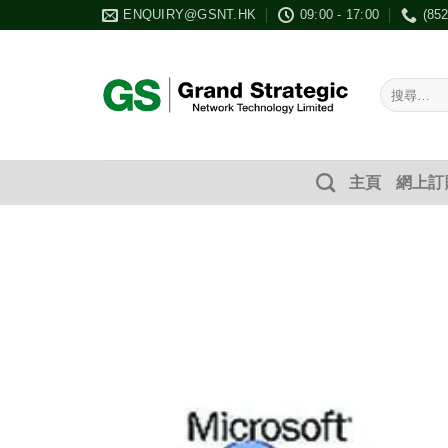
Skip
ENQUIRY@GSNT.HK
09:00 - 17:00
(85
to
content
搜
尋：
主頁
網上訂