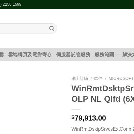
2) 2156 1599
購
雲端網頁及電郵寄存
伺服器託管服務
服務範圍
解決
網上訂購
/
軟件
/
MICROSOF
WinRmtDsktpSr
添加
OLP NL Qlfd (6
到願
望清
單
79,913.00
$
WinRmtDsktpSrvcsExtConn 