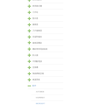
商用臺式機
工作站
顥示器
服務器
刀片服務器
存儲和備份
服務器機架
機柜專用電源插座
防火牆
不間斷電源
交換機
無線網絡設備
會議系統
軟件
AUTODESK
KASPERSKY
MICROSOFT