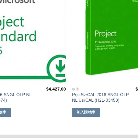
添加
到願
望清
單
$
4,427.00
軟件
016 SNGL OLP NL
PrjctSvrCAL 2016 SNGL OLP
674)
NL UsrCAL (H21-03453)
物車
加入購物車