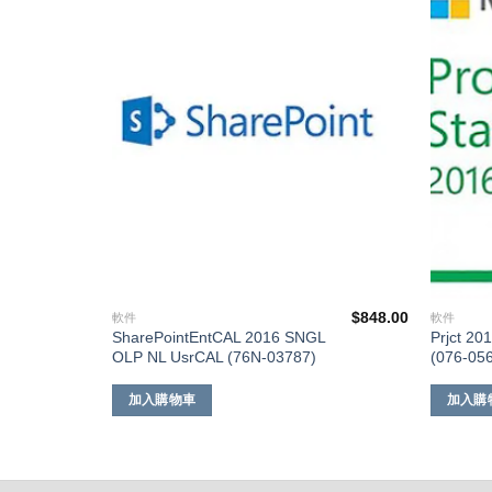
添加
添加
到願
到願
望清
望清
單
單
$
53,364.00
$
848.00
軟件
軟件
SharePointEntCAL 2016 SNGL
Prjct 2
OLP NL UsrCAL (76N-03787)
(076-05
加入購物車
加入購