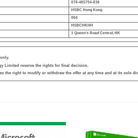
078-465754-838
HSBC Hong Kong
004
HSBCHKHH
1 Queen’s Road Central, HK
only.
 Limited reserve the rights for final decision.
the right to modify or withdraw the offer at any time and at its sole dis