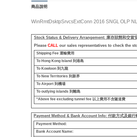
商品說明
WinRmtDsktpSrvcsExtConn 2016 SNGL OLP NL
Stock Status & Delivery Arrangement:
庫存狀態和交貨
Please
CALL
our sales representatives to check the st
Shipping Fee
運輸費用
To Hong Kong Island
到港島
To Kowloon
到九龍
To New Territories
到新界
To Airport
到機場
To outlying islands
到離島
*Above fee excluding tunnel fee
以上費用不含隧道費
Payment Method & Bank Account Info: 付款方式及
Payment Method:
Bank Account Name: