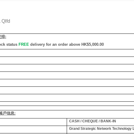
 Qlfd
安排
:
ock status
FREE
delivery for an order above HK$5,000.00
銀行帳戶信息:
CASH / CHEQUE / BANK-IN
Grand Strategic Network Technology 