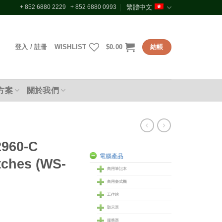
+ 852 6880 2229 + 852 6880 0993
繁體中文
登入 / 註冊
WISHLIST
$
0.00
結帳
方案
關於我們
2960-C
電腦產品
ches (WS-
商用筆記本
商用臺式機
工作站
顥示器
服務器