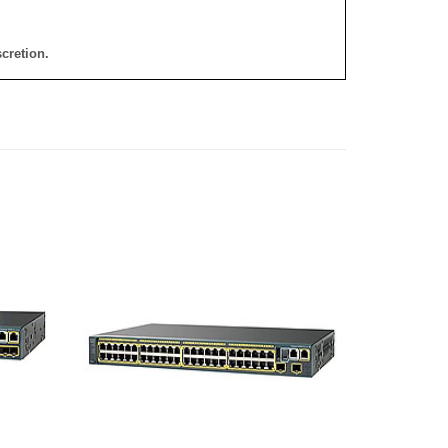
cretion.
添加
添加
到願
到願
望清
望清
單
單