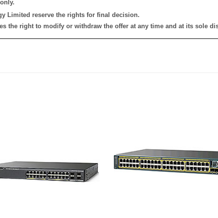
only.
 Limited reserve the rights for final decision.
the right to modify or withdraw the offer at any time and at its sole dis
添加
到願
望清
單