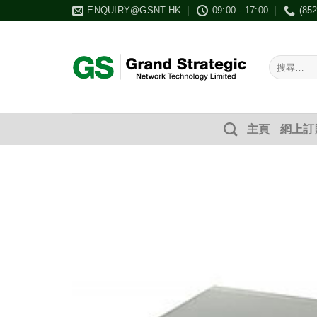
Skip
ENQUIRY@GSNT.HK
09:00 - 17:00
(85
to
content
搜
尋：
主頁
網上訂