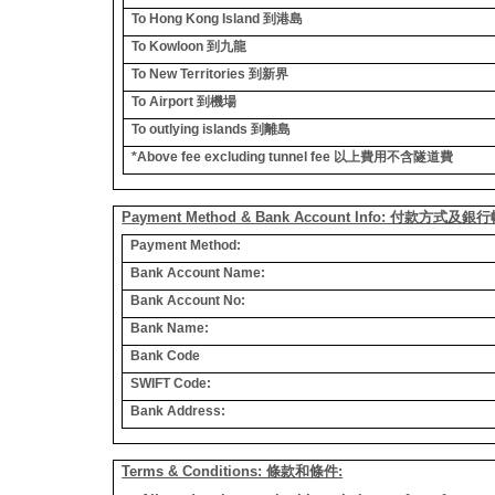
To Hong Kong Island
到港島
To Kowloon
到九龍
To New Territories
到新界
To Airport
到機場
To outlying islands
到離島
*Above fee excluding tunnel fee
以上費用不含隧道費
Payment Method & Bank Account Info: 付款方式及
Payment Method:
Bank Account Name:
Bank Account No:
Bank Name:
Bank Code
SWIFT Code:
Bank Address:
Terms & Conditions: 條款和條件: