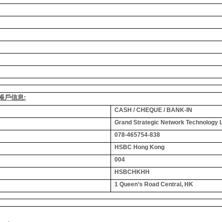
銀行帳戶信息:
CASH / CHEQUE / BANK-IN
Grand Strategic Network Technology 
078-465754-838
HSBC Hong Kong
004
HSBCHKHH
1 Queen’s Road Central, HK