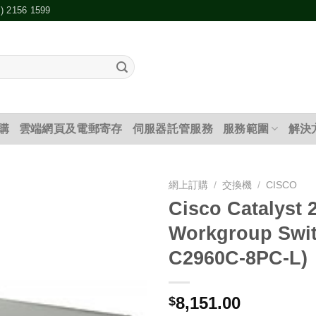
2) 2156 1599
購
雲端網頁及電郵寄存
伺服器託管服務
服務範圍
解決
網上訂購
/
交換機
/
CISCO
Cisco Catalyst 
添加
Workgroup Swit
到願
望清
C2960C-8PC-L)
單
8,151.00
$