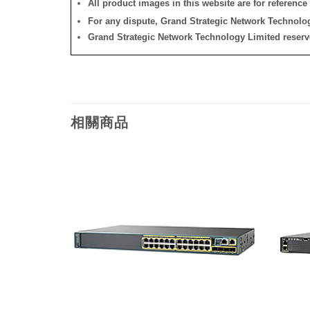
All product images in this website are for reference 
For any dispute, Grand Strategic Network Technology
Grand Strategic Network Technology Limited reserves 
相關商品
添加
添加
到願
到願
望清
望清
單
單