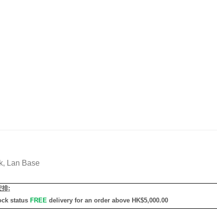
k, Lan Base
安排
:
ock status
FREE
delivery for an order above HK$5,000.00