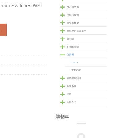
group Switches WS-
刀片服務器
存儲和備份
服務器機架
roup Switches (WS-C2960C-8PC-L) 數量
車
機柜專用電源插座
防火牆
不間斷電源
交換機
CISCO
NETGEAR
無線網絡設備
會議系統
軟件
其他產品
購物車