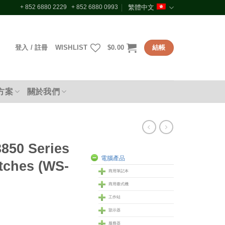
+ 852 6880 2229 + 852 6880 0993
繁體中文
登入 / 註冊
WISHLIST
$
0.00
結帳
方案
關於我們
3850 Series
電腦產品
tches (WS-
商用筆記本
商用臺式機
工作站
顥示器
服務器