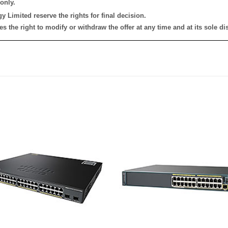
only.
 Limited reserve the rights for final decision.
the right to modify or withdraw the offer at any time and at its sole dis
添加
到願
望清
單