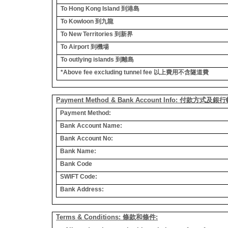
To Hong Kong Island
到港島
To Kowloon
到九龍
To New Territories
到新界
To Airport
到機場
To outlying islands
到離島
*Above fee excluding tunnel fee
以上費用不含隧道費
Payment Method & Bank Account Info: 付款方式及
Payment Method:
Bank Account Name:
Bank Account No:
Bank Name:
Bank Code
SWIFT Code:
Bank Address:
Terms & Conditions: 條款和條件: