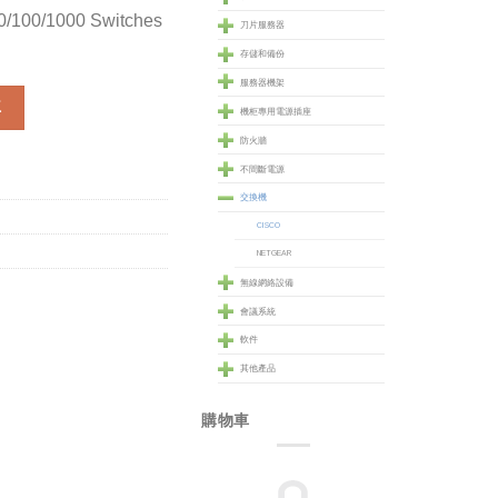
10/100/1000 Switches
刀片服務器
存儲和備份
服務器機架
0/100/1000 Switches (WS-C3850-48F-L) 數量
車
機柜專用電源插座
防火牆
不間斷電源
交換機
CISCO
NETGEAR
無線網絡設備
會議系統
軟件
其他產品
購物車