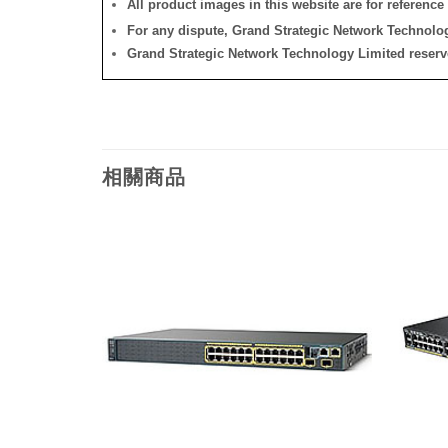
All product images in this website are for reference 
For any dispute, Grand Strategic Network Technology
Grand Strategic Network Technology Limited reserves 
相關商品
添加
添加
到願
到願
望清
望清
單
單