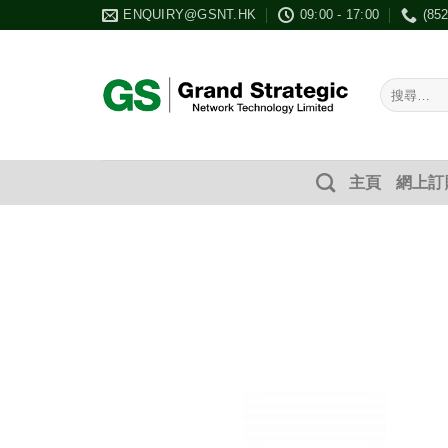
Skip
ENQUIRY@GSNT.HK
09:00 - 17:00
(85
to
content
搜
尋：
主頁
網上訂