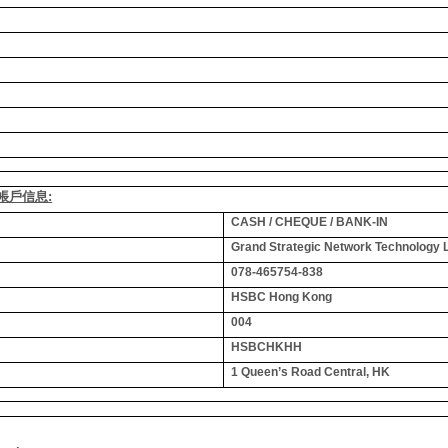
銀行帳戶信息:
CASH / CHEQUE / BANK-IN
Grand Strategic Network Technology 
078-465754-838
HSBC Hong Kong
004
HSBCHKHH
1 Queen’s Road Central, HK