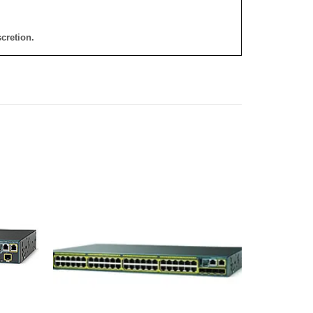
cretion.
添加
添加
到願
到願
望清
望清
單
單