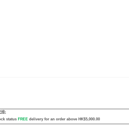
安排
:
ock status
FREE
delivery for an order above HK$5,000.00