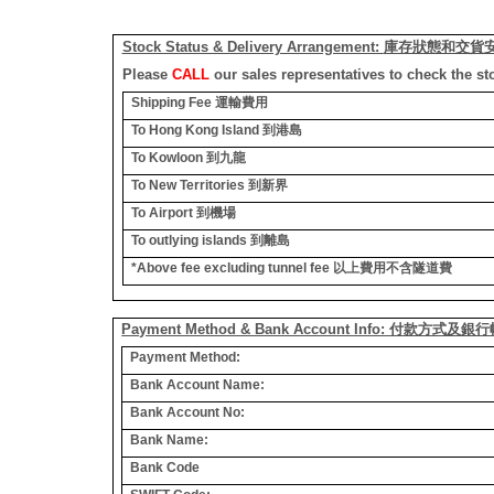
Stock Status & Delivery Arrangement:
庫存狀態和交貨
Please
CALL
our sales representatives to check the st
Shipping Fee
運輸費用
To Hong Kong Island
到港島
To Kowloon
到九龍
To New Territories
到新界
To Airport
到機場
To outlying islands
到離島
*Above fee excluding tunnel fee
以上費用不含隧道費
Payment Method & Bank Account Info: 付款方式及
Payment Method:
Bank Account Name:
Bank Account No:
Bank Name:
Bank Code