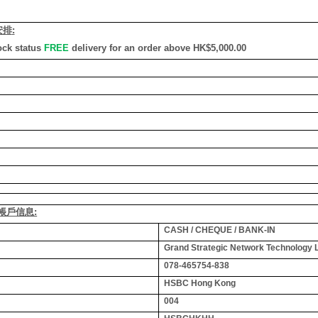
安排
:
ock status
FREE
delivery for an order above HK$5,000.00
銀行帳戶信息:
CASH / CHEQUE / BANK-IN
Grand Strategic Network Technology 
078-465754-838
HSBC Hong Kong
004