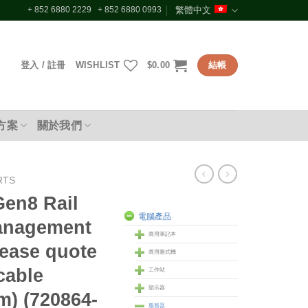
+ 852 6880 2229 + 852 6880 0993
繁體中文
登入 / 註冊
WISHLIST
$
0.00
結帳
方案
關於我們
RTS
en8 Rail
電腦產品
management
商用筆記本
lease quote
商用臺式機
cable
工作站
顥示器
) (720864-
服務器