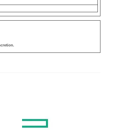
cretion.
添加
添加
到願
到願
望清
望清
單
單