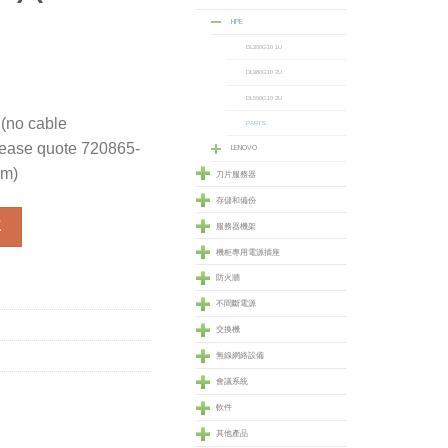
HPE
DL360G10 1U
DL380G10 2U
DL560G10 2U
(no cable
PARTS
ease quote 720865-
LENOVO
rm)
刀片服務器
存儲和備份
no cable management arm bundled, please quote 720865-B21 for
車
服務器機架
機柜專用電源插座
防火牆
不間斷電源
交換機
無線網絡設備
會議系統
軟件
其他產品