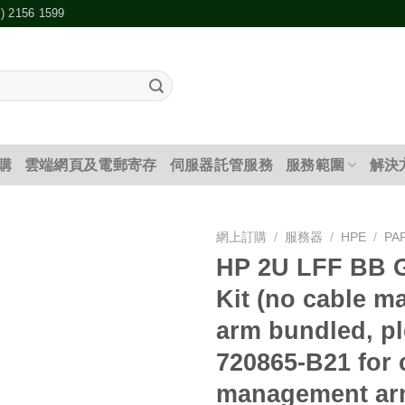
2) 2156 1599
購
雲端網頁及電郵寄存
伺服器託管服務
服務範圍
解決
網上訂購
/
服務器
/
HPE
/
PA
HP 2U LFF BB G
添加
Kit (no cable 
到願
望清
arm bundled, p
單
720865-B21 for 
management arm