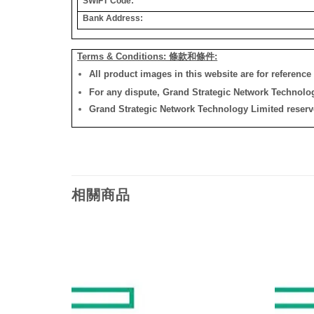
SWIFT Code:
Bank Address:
Terms & Conditions: 條款和條件:
All product images in this website are for reference 
For any dispute, Grand Strategic Network Technology
Grand Strategic Network Technology Limited reserves 
相關商品
添加
添加
到願
到願
望清
望清
單
單