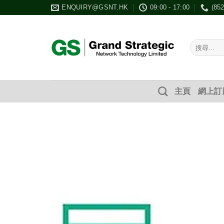
Skip
ENQUIRY@GSNT.HK
09:00 - 17:00
(85
to
content
搜
尋：
主頁
網上訂