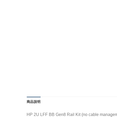
商品說明
HP 2U LFF BB Gen8 Rail Kit (no cable managem