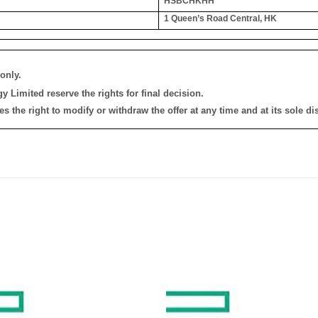
HSBCHKHH
1 Queen’s Road Central, HK
only.
 Limited reserve the rights for final decision.
the right to modify or withdraw the offer at any time and at its sole dis
添加
到願
望清
單