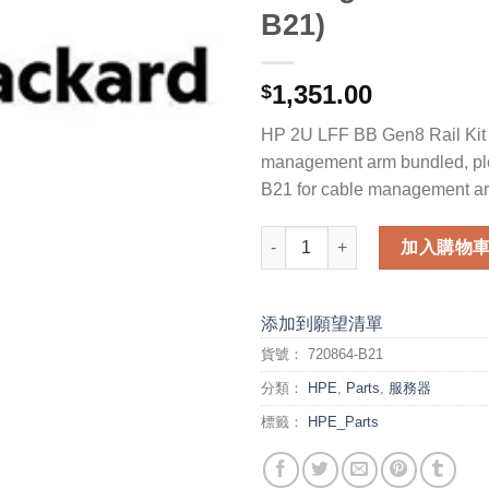
B21)
1,351.00
$
HP 2U LFF BB Gen8 Rail Kit 
management arm bundled, pl
B21 for cable management a
HP 2U LFF BB Gen8 Rail Kit (
加入購物
添加到願望清單
貨號：
720864-B21
分類：
HPE
,
Parts
,
服務器
標籤：
HPE_Parts