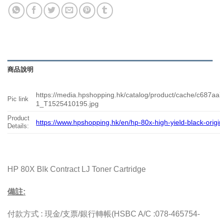
商品說明
https://media.hpshopping.hk/catalog/product/cache/c68
Pic link
1_T1525410195.jpg
Product
https://www.hpshopping.hk/en/hp-80x-high-yield-black-origin
Details:
HP 80X Blk Contract LJ Toner Cartridge
備註:
付款方式 : 現金/支票/銀行轉帳(HSBC A/C :078-465754-