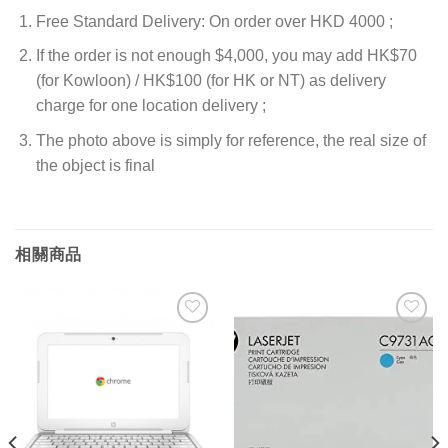
Free Standard Delivery: On order over HKD 4000 ;
If the order is not enough $4,000, you may add HK$70
(for Kowloon) / HK$100 (for HK or NT) as delivery
charge for one location delivery ;
The photo above is simply for reference, the real size of
the object is final
相關商品
添加
添加
到願
到願
望清
望清
單
單