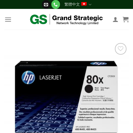
Skip
繁體中文
to
content
添加
到願
望清
單