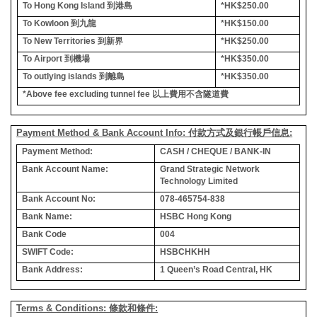
To Hong Kong Island
到港島
*HK$250.00
To Kowloon
到九龍
*HK$150.00
To New Territories
到新界
*HK$250.00
To Airport
到機場
*HK$350.00
To outlying islands
到離島
*HK$350.00
*Above fee excluding tunnel fee
以上費用不含隧道費
Payment Method & Bank Account Info: 付款方式及銀行帳戶信息:
Payment Method:
CASH / CHEQUE / BANK-IN
Bank Account Name:
Grand Strategic Network
Technology Limited
Bank Account No:
078-465754-838
Bank Name:
HSBC Hong Kong
Bank Code
004
SWIFT Code:
HSBCHKHH
Bank Address:
1 Queen’s Road Central, HK
Terms & Conditions: 條款和條件: