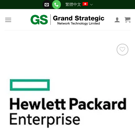
Skip
繁體中文
to
content
添加
到願
望清
單