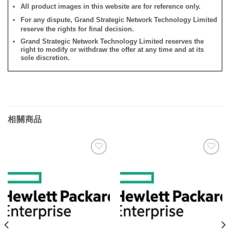
All product images in this website are for reference only.
For any dispute, Grand Strategic Network Technology Limited
reserve the rights for final decision.
Grand Strategic Network Technology Limited reserves the
right to modify or withdraw the offer at any time and at its
sole discretion.
相關商品
添加
添加
到願
到願
望清
望清
單
單