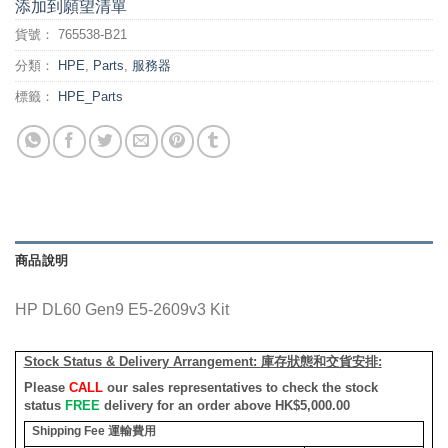
添加到願望清單
貨號：
765538-B21
分類：
HPE
,
Parts
,
服務器
標籤：
HPE_Parts
商品說明
HP DL60 Gen9 E5-2609v3 Kit
Stock Status & Delivery Arrangement:
庫存狀態和交貨安排
:
Please
CALL
our sales representatives to check the stock
status
FREE
delivery for an order above HK$5,000.00
Shipping Fee
運輸費用