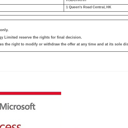
1 Queen’s Road Central, HK
only.
 Limited reserve the rights for final decision.
the right to modify or withdraw the offer at any time and at its sole dis
添加
到願
望清
單