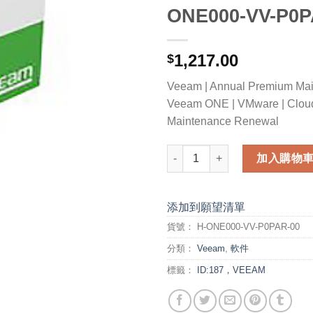
ONE000-VV-P0P
1,217.00
$
Veeam | Annual Premium Mai
Veeam ONE | VMware | Cloud 
Maintenance Renewal
Veeam Annual Premium Mainte
加入購物
添加到願望清單
貨號：
H-ONE000-VV-P0PAR-00
分類：
Veeam
,
軟件
標籤：
ID:187，VEEAM