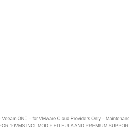
 Veeam ONE – for VMware Cloud Providers Only – Mainten
FOR 10VMS INCL MODIFIED EULA AND PREMIUM SUPPOR