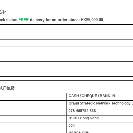
安排
:
ock status
FREE
delivery for an order above HK$5,000.00
銀行帳戶信息:
CASH / CHEQUE / BANK-IN
Grand Strategic Network Technology 
078-465754-838
HSBC Hong Kong
004
HSBCHKHH