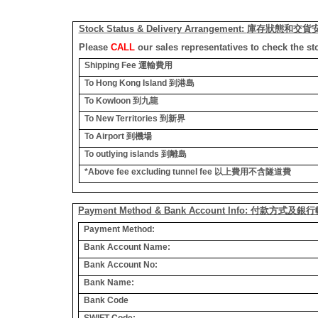
Stock Status & Delivery Arrangement:
庫存狀態和交貨
Please
CALL
our sales representatives to check the st
Shipping Fee
運輸費用
To Hong Kong Island
到港島
To Kowloon
到九龍
To New Territories
到新界
To Airport
到機場
To outlying islands
到離島
*Above fee excluding tunnel fee
以上費用不含隧道費
Payment Method & Bank Account Info: 付款方式及
Payment Method:
Bank Account Name:
Bank Account No:
Bank Name:
Bank Code
SWIFT Code: