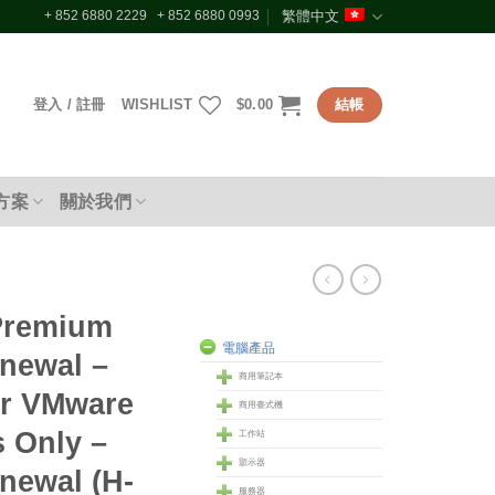
+ 852 6880 2229 + 852 6880 0993
繁體中文
登入 / 註冊
WISHLIST
$
0.00
結帳
方案
關於我們
Premium
電腦產品
newal –
商用筆記本
or VMware
商用臺式機
 Only –
工作站
顥示器
newal (H-
服務器