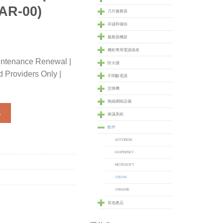
AR-00)
刀片服務器
存儲和備份
服務器機架
機柜專用電源插座
ntenance Renewal |
防火牆
Providers Only |
不間斷電源
交換機
無線網絡設備
nance Renewal - Veeam ONE - for VMware Cloud Providers Only
車
會議系統
軟件
AUTODESK
KASPERSKY
MICROSOFT
VEEAM
VMWARE
其他產品