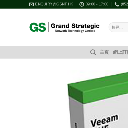
Skip
ENQUIRY@GSNT.HK
09:00 - 17:00
(85
to
content
搜
尋：
主頁
網上訂