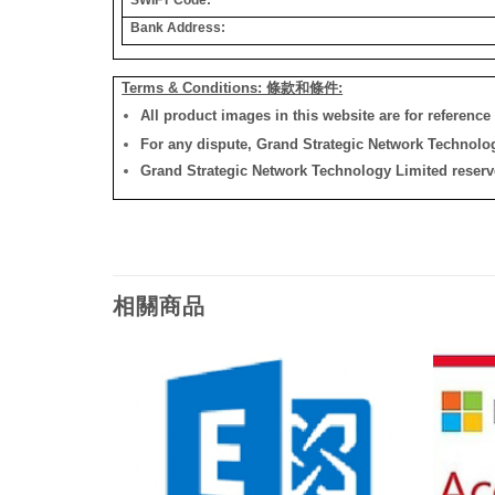
Bank Address:
Terms & Conditions: 條款和條件:
All product images in this website are for reference 
For any dispute, Grand Strategic Network Technology
Grand Strategic Network Technology Limited reserves 
相關商品
添加
添加
到願
到願
望清
望清
單
單