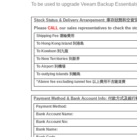
To be used to upgrade Veeam Backup Essentials E
Stock Status & Delivery Arrangement:
庫存狀態和交貨
Please
CALL
our sales representatives to check the st
Shipping Fee
運輸費用
To Hong Kong Island
到港島
To Kowloon
到九龍
To New Territories
到新界
To Airport
到機場
To outlying islands
到離島
*Above fee excluding tunnel fee
以上費用不含隧道費
Payment Method & Bank Account Info: 付款方式及
Payment Method:
Bank Account Name:
Bank Account No:
Bank Name:
Bank Code