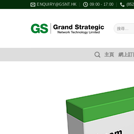
Skip
ENQUIRY@GSNT.HK
09:00 - 17:00
(85
to
content
搜
尋：
主頁
網上訂