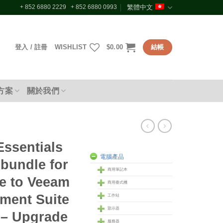
+ 852 6880 2229 + 852 6880 0993
繁體中文
登入 / 註冊
WISHLIST
$
0.00
結帳
方案
關於我們
ssentials
電腦產品
 bundle for
商用筆記本
e to Veeam
商用臺式機
ment Suite
工作站
顥示器
 – Upgrade
服務器