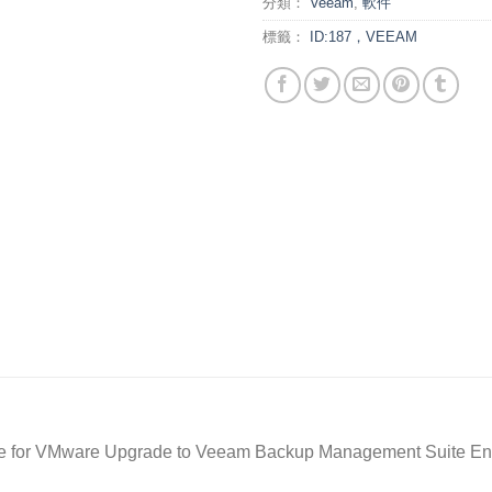
分類：
Veeam
,
軟件
標籤：
ID:187，VEEAM
le for VMware Upgrade to Veeam Backup Management Suite En