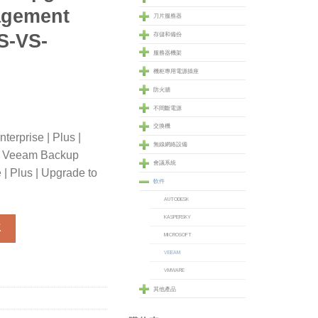
agement
刀片服務器
S-VS-
存儲和備份
服務器機架
機柜專用電源插座
防火牆
不間斷電源
交換機
erprise | Plus |
無線網絡設備
| Veeam Backup
會議系統
| Plus | Upgrade to
軟件
AUTODESK
KASPERSKY
rprise Plus bundle for VMware Upgrade to Veeam Backup Manag
車
MICROSOFT
VEEAM
VMWARE
其他產品