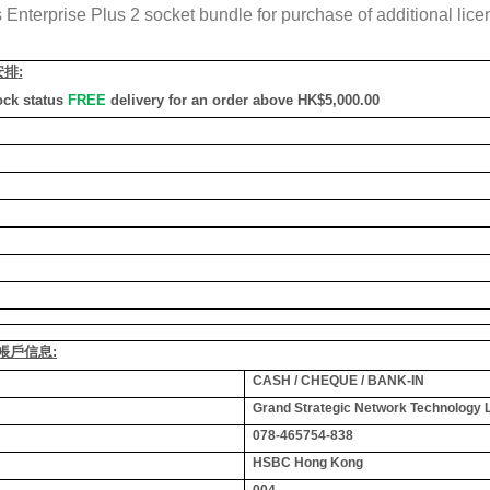
nterprise Plus 2 socket bundle for purchase of additional lice
安排
:
ock status
FREE
delivery for an order above HK$5,000.00
銀行帳戶信息:
CASH / CHEQUE / BANK-IN
Grand Strategic Network Technology 
078-465754-838
HSBC Hong Kong
004