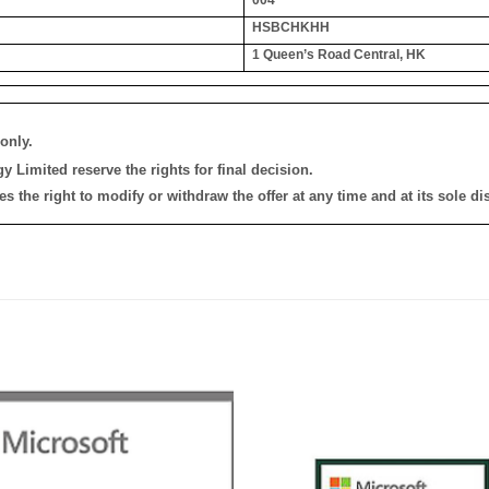
HSBCHKHH
1 Queen’s Road Central, HK
only.
 Limited reserve the rights for final decision.
the right to modify or withdraw the offer at any time and at its sole dis
添加
到願
望清
單