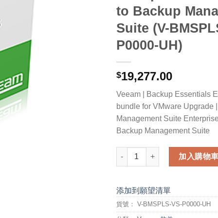
to Backup Man
Suite (V-BMSPL
P0000-UH)
19,277.00
$
Veeam | Backup Essentials Ent
bundle for VMware Upgrade 
Management Suite Enterprise 
Backup Management Suite
Veeam Backup Essentials Ente
加入購物
添加到願望清單
貨號：
V-BMSPLS-VS-P0000-UH