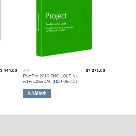
$
1,444.00
$
7,371.00
軟件
PrjctPro 2016 SNGL OLP NL
w1PrjctSvrCAL (H30-05613)
加入購物車