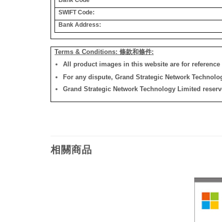
SWIFT Code:
Bank Address:
Terms & Conditions: 條款和條件:
All product images in this website are for reference 
For any dispute, Grand Strategic Network Technology
Grand Strategic Network Technology Limited reserves 
相關商品
添加
添加
到願
到願
望清
望清
單
單