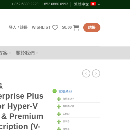
+ 852 6880 2229 + 852 6880 0993
繁體中文
登入 / 註冊
WISHLIST
$
0.00
結帳
方案
關於我們
&
電腦產品
erprise Plus
商用筆記本
or Hyper-V
商用臺式機
e & Premium
工作站
顥示器
ription (V-
服務器