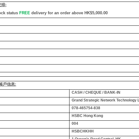
安排
:
ock status
FREE
delivery for an order above HK$5,000.00
銀行帳戶信息:
CASH / CHEQUE / BANK-IN
Grand Strategic Network Technology 
078-465754-838
HSBC Hong Kong
004
HSBCHKHH
1 Queen’s Road Central, HK