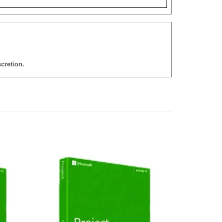
cretion.
添加
添加
到願
到願
望清
望清
單
單