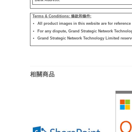
Terms & Conditions: 條款和條件:
All product images in this website are for reference 
For any dispute, Grand Strategic Network Technology
Grand Strategic Network Technology Limited reserves 
相關商品
添加
添加
到願
到願
望清
望清
單
單