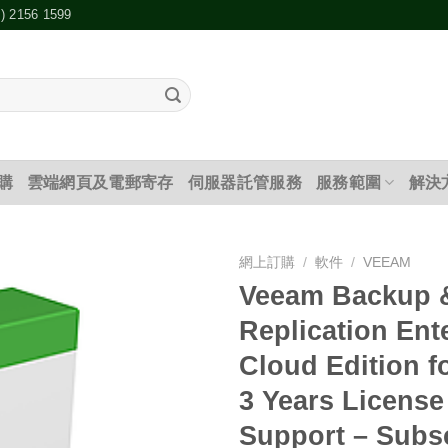
2) 2156 1599
購
雲端網頁及電郵寄存
伺服器託管服務
服務範圍
解決
網上訂購
/
軟件
/
VEEAM
Veeam Backup 
添加
Replication Ent
到願
望清
Cloud Edition f
單
3 Years Licens
Support – Subsc