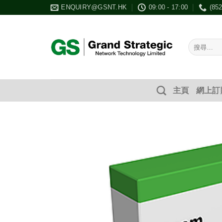
Skip
ENQUIRY@GSNT.HK
09:00 - 17:00
(85
to
content
搜
尋：
主頁
網上訂