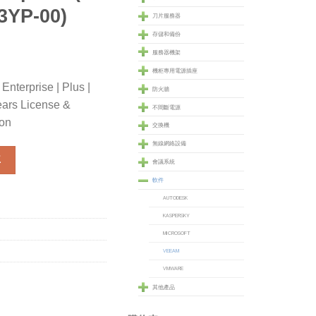
YP-00)
刀片服務器
存儲和備份
服務器機架
機柜專用電源插座
nterprise | Plus |
防火牆
ears License &
不間斷電源
ion
交換機
無線網絡設備
nterprise Plus Cloud Edition for Hyper-V 3 Years License & Pre
車
會議系統
軟件
AUTODESK
KASPERSKY
MICROSOFT
VEEAM
VMWARE
其他產品