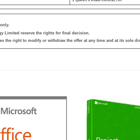
only.
 Limited reserve the rights for final decision.
the right to modify or withdraw the offer at any time and at its sole dis
添加
到願
望清
單