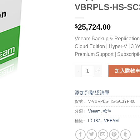
VBRPLS-HS-SC3
25,724.00
$
Veeam Backup & Replication E
Cloud Edition | Hyper-V | 3 Y
Premium Support | Subscript
Veeam Backup & Replication E
加入購物
添加到願望清單
貨號：
V-VBRPLS-HS-SC3YP-00
分類：
Veeam
,
軟件
標籤：
ID:187，VEEAM