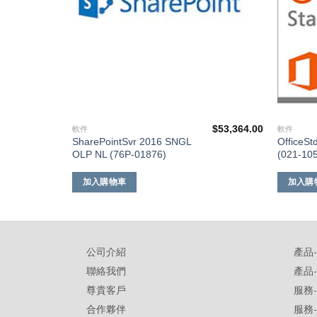
$
848.00
$
53,364.00
軟件
軟件
L
SharePointSvr 2016 SNGL
OfficeS
OLP NL (76P-01876)
(021-10
加入購物車
加入購
公司介紹
產品
聯絡我們
產品
尊貴客戶
服務
合作夥伴
服務