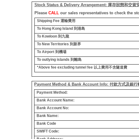
Stock Status & Delivery Arrangement:
庫存狀態和交貨
Please
CALL
our sales representatives to check the st
Shipping Fee
運輸費用
To Hong Kong Island
到港島
To Kowloon
到九龍
To New Territories
到新界
To Airport
到機場
To outlying islands
到離島
*Above fee excluding tunnel fee
以上費用不含隧道費
Payment Method & Bank Account Info: 付款方式及
Payment Method:
Bank Account Name:
Bank Account No:
Bank Name:
Bank Code
SWIFT Code:
Bank Address: