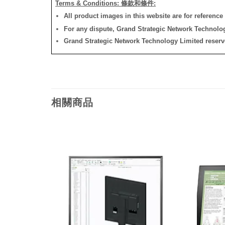
Terms & Conditions: 條款和條件:
All product images in this website are for reference 
For any dispute, Grand Strategic Network Technology
Grand Strategic Network Technology Limited reserves 
相關商品
添加
添加
到願
到願
望清
望清
單
單