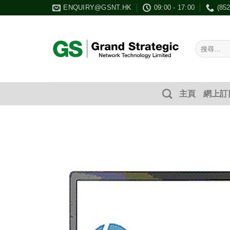
Skip
ENQUIRY@GSNT.HK
09:00 - 17:00
(85
to
content
搜
尋：
主頁
網上訂