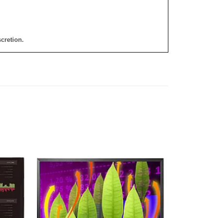
cretion.
添加
添加
到願
到願
望清
望清
單
單