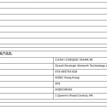
銀行帳戶信息:
CASH / CHEQUE / BANK-IN
Grand Strategic Network Technology 
078-465754-838
HSBC Hong Kong
004
HSBCHKHH
1 Queen’s Road Central, HK