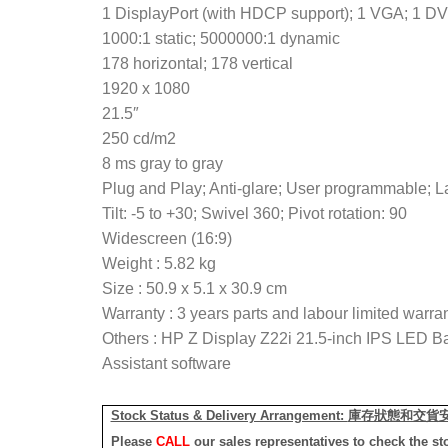
1 DisplayPort (with HDCP support); 1 VGA; 1 DV
1000:1 static; 5000000:1 dynamic
178 horizontal; 178 vertical
1920 x 1080
21.5″
250 cd/m2
8 ms gray to gray
Plug and Play; Anti-glare; User programmable; L
Tilt: -5 to +30; Swivel 360; Pivot rotation: 90
Widescreen (16:9)
Weight : 5.82 kg
Size : 50.9 x 5.1 x 30.9 cm
Warranty : 3 years parts and labour limited warra
Others : HP Z Display Z22i 21.5-inch IPS LED B
Assistant software
Stock Status & Delivery Arrangement:
庫存狀態和交貨
Please
CALL
our sales representatives to check the st