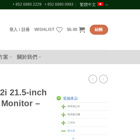
+ 852 6880 2229 + 852 6880 0993
繁體中文
登入 / 註冊
WISHLIST
$
0.00
結帳
方案
關於我們
2i 21.5-inch
電腦產品
 Monitor –
商用筆記本
商用臺式機
工作站
顥示器
HP