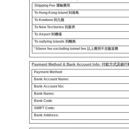
Shipping Fee
運輸費用
To Hong Kong Island
到港島
To Kowloon
到九龍
To New Territories
到新界
To Airport
到機場
To outlying islands
到離島
*Above fee excluding tunnel fee
以上費用不含隧道費
Payment Method & Bank Account Info: 付款方式及
Payment Method:
Bank Account Name:
Bank Account No:
Bank Name:
Bank Code
SWIFT Code:
Bank Address: