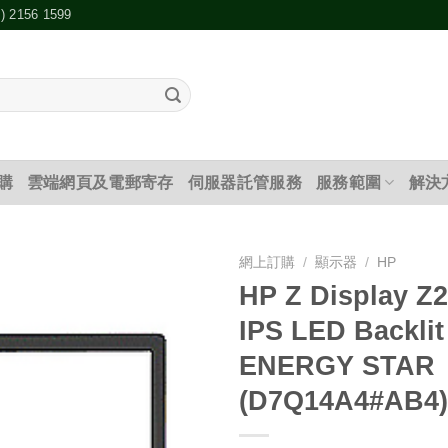
2) 2156 1599
購
雲端網頁及電郵寄存
伺服器託管服務
服務範圍
解決
網上訂購
/
顯示器
/
HP
HP Z Display Z2
添加
IPS LED Backlit
到願
望清
ENERGY STAR
單
(D7Q14A4#AB4)