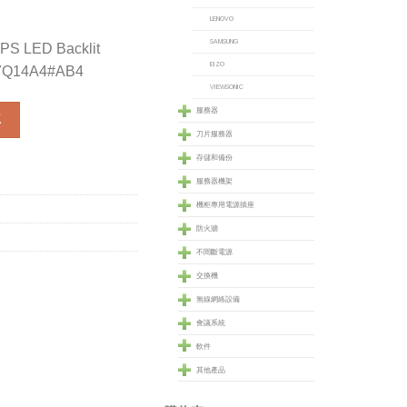
LENOVO
SAMSUNG
IPS LED Backlit
EIZO
D7Q14A4#AB4
VIEWSONIC
IPS LED Backlit Monitor - ENERGY STAR (D7Q14A4#AB4) 數量
服務器
車
刀片服務器
存儲和備份
服務器機架
機柜專用電源插座
防火牆
不間斷電源
交換機
無線網絡設備
會議系統
軟件
其他產品