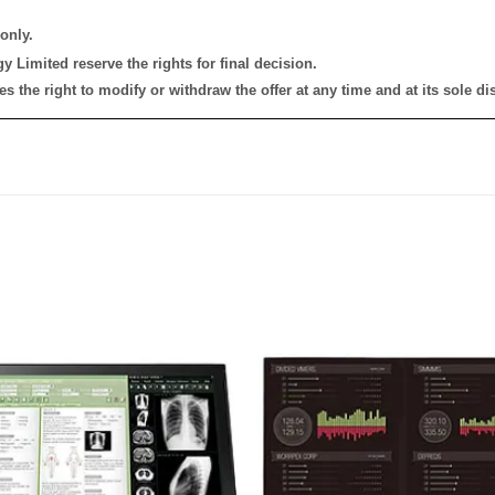
only.
 Limited reserve the rights for final decision.
the right to modify or withdraw the offer at any time and at its sole dis
添加
到願
望清
單