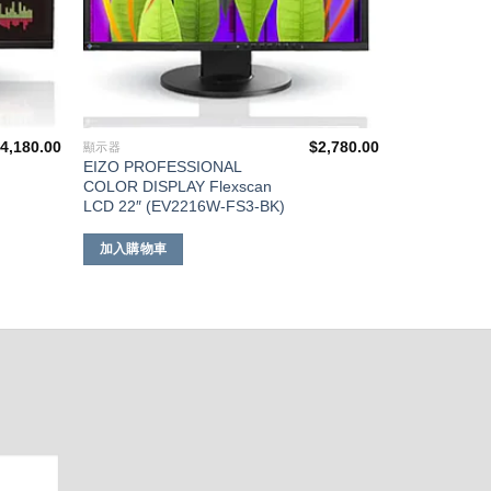
$
4,180.00
$
2,780.00
顯示器
EIZO PROFESSIONAL
COLOR DISPLAY Flexscan
LCD 22″ (EV2216W-FS3-BK)
加入購物車