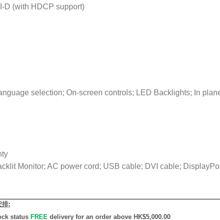
I-D (with HDCP support)
anguage selection; On-screen controls; LED Backlights; In plan
nty
acklit Monitor; AC power cord; USB cable; DVI cable; DisplayP
安排
:
ock status
FREE
delivery for an order above HK$5,000.00