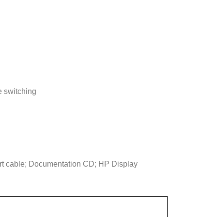
e switching
ort cable; Documentation CD; HP Display