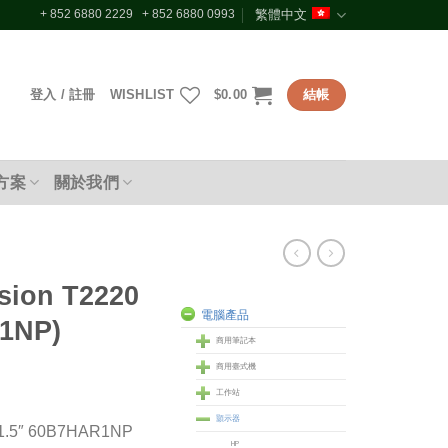
+ 852 6880 2229 + 852 6880 0993
繁體中文
登入 / 註冊
WISHLIST
$
0.00
結帳
方案
關於我們
sion T2220
電腦產品
R1NP)
商用筆記本
商用臺式機
工作站
顥示器
21.5″ 60B7HAR1NP
HP