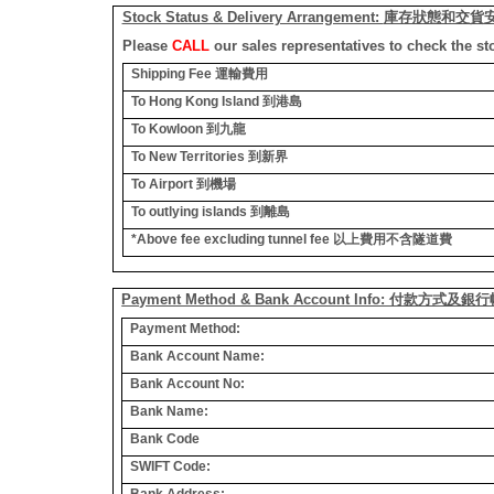
Stock Status & Delivery Arrangement:
庫存狀態和交貨
Please
CALL
our sales representatives to check the st
Shipping Fee
運輸費用
To Hong Kong Island
到港島
To Kowloon
到九龍
To New Territories
到新界
To Airport
到機場
To outlying islands
到離島
*Above fee excluding tunnel fee
以上費用不含隧道費
Payment Method & Bank Account Info: 付款方式及
Payment Method:
Bank Account Name:
Bank Account No:
Bank Name:
Bank Code
SWIFT Code:
Bank Address: