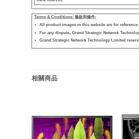
Terms & Conditions: 條款和條件:
All product images in this website are for reference 
For any dispute, Grand Strategic Network Technology
Grand Strategic Network Technology Limited reserves 
相關商品
添加
添加
到願
到願
望清
望清
單
單