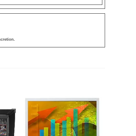
cretion.
添加
添加
到願
到願
望清
望清
單
單