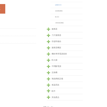
LENOVO
1.5" (60B7HAR1NP) 數量
車
SAMSUNG
EIZO
VIEWSONIC
服務器
刀片服務器
存儲和備份
服務器機架
機柜專用電源插座
防火牆
不間斷電源
交換機
無線網絡設備
會議系統
軟件
其他產品