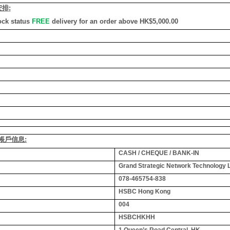
安排
:
ock status
FREE
delivery for an order above HK$5,000.00
銀行帳戶信息:
CASH / CHEQUE / BANK-IN
Grand Strategic Network Technology 
078-465754-838
HSBC Hong Kong
004
HSBCHKHH
1 Queen’s Road Central, HK