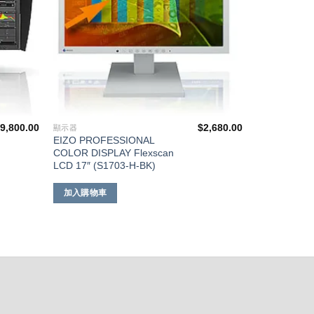
9,800.00
$
2,680.00
顯示器
EIZO PROFESSIONAL
COLOR DISPLAY Flexscan
LCD 17″ (S1703-H-BK)
加入購物車