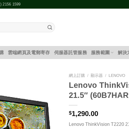
2) 2156 1599
購
雲端網頁及電郵寄存
伺服器託管服務
服務範圍
解決
網上訂購
/
顯示器
/
LENOVO
Lenovo ThinkVi
添加
21.5″ (60B7HA
到願
望清
單
1,290.00
$
Lenovo ThinkVision T2220 