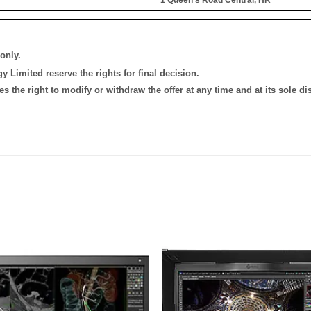
only.
 Limited reserve the rights for final decision.
the right to modify or withdraw the offer at any time and at its sole dis
添加
到願
望清
單