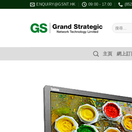
Skip
ENQUIRY@GSNT.HK
09:00 - 17:00
(85
to
content
搜
尋：
主頁
網上訂